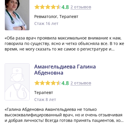
4.8
2 отзывов
Ревматолог, Терапевт
Стаж 16 лет
«Оба раза врач проявила максимальное внимание к нам,
говорила по существу, ясно и четко объясняла все. В то же
время, не могу сказать то же самое о регистратуре и
поликлинике в целом, но это не относится к компетенции
этого конкретного специалиста. Огромное спасибо
доктору, я ее рекомендую.»
Амангельдиева Галина
Абденовна
4.8
2 отзывов
Терапевт
Стаж 8 лет
«Галина Абденовна Амангельдиева не только
высококвалифицированный врач, но и очень отзывчивая
и добрая личность! Всегда готова принять пациентов, хоть
у неё и загруженный график. Общение с ней всегда лишь