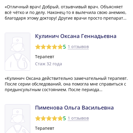
«Отличный врач! Добрый, отзывчивый врач. Объясняет
всё чётко и по делу. Наконец-то я вылечила свою анемию,
благодаря этому доктору! Другие врачи просто препараты
железа мне назначали, я пила, гемоглобин повышаться,
после отмены снова падал и так несколько лет! Оказалось,
что у меня смешанна...»
Кулинич Оксана Геннадьевна
5
1 отзывов
Терапевт
Стаж 32 года
«Кулинич Оксана действительно замечательный терапевт.
После серии обследований, она помогла мне справиться с
предынсультным состоянием. После периода
восстановления, я почувствовал себя лучше, даже лучше,
чем когда мне было молодо. Я ей глубоко признателен.»
Пименова Ольга Васильевна
5
1 отзывов
Терапевт