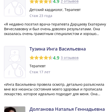
4.9
2 отзывов
Детский кардиолог, Терапевт
Стаж 23 года
«Я недавно посетил врача-терапевта Дарцаеву Екатерину
Вячеславовну и был очень доволен результатами. Она
оказалась очень грамотным специалистом и хорошо
разбиралась в своей профессии. Я сразу почувствовал, что
могу полностью довериться ей как профессионалу.»
Тузина Инга Васильевна
4.9
3 отзывов
Терапевт
Стаж 17 лет
«Инга Васильевна провела осмотр, детально разъяснила
мне все нюансы состояния моего здоровья и прописала
лекарство, которое идеально подходит для меня. Она
теперь мой самый любимый врач! Я заметил, что она
всегда обращается к каждому своему пациенту с
уважением, пониманием и терпеливостью....»
Долганова Наталья Геннадьевна