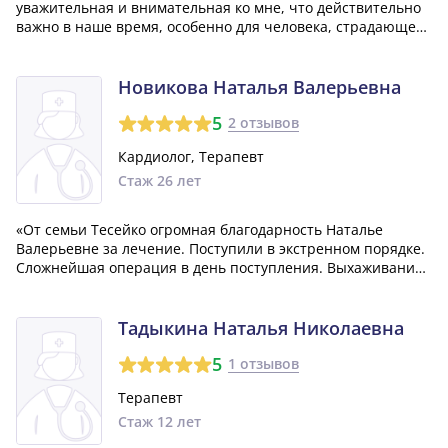
уважительная и внимательная ко мне, что действительно
важно в наше время, особенно для человека, страдающего
от заболеваний. Иртаева Баяна Юрьевна отлично знает
свою работу, и я хочу выразить ей свою благодарность.»
Новикова Наталья Валерьевна
5
2 отзывов
Кардиолог, Терапевт
Стаж 26 лет
«От семьи Тесейко огромная благодарность Наталье
Валерьевне за лечение. Поступили в экстренном порядке.
Сложнейшая операция в день поступления. Выхаживание
после операции проведено высококвалифицированно,
своевременная коррекция лечения и обследования.
Контроль лечения после выписки.Здоровь...»
Тадыкина Наталья Николаевна
5
1 отзывов
Терапевт
Стаж 12 лет