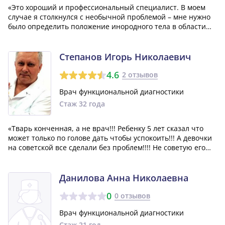
«Это хороший и профессиональный специалист. В моем
случае я столкнулся с необычной проблемой – мне нужно
было определить положение инородного тела в области
коленного сустава. Врач отнеслась к моей ситуации с
интересом и ответственностью. Мне очень понравилось,
что она стремится улучшить св...»
Степанов Игорь Николаевич
4.6
2 отзывов
Врач функциональной диагностики
Стаж 32 года
«Тварь конченная, а не врач!!! Ребенку 5 лет сказал что
может только по голове дать чтобы успокоить!!! А девочки
на советской все сделали без проблем!!!! Не советую его
как врача! Ещё и в платной клинике!!! Гнать таких надо
поганой метлой!!!»
Данилова Анна Николаевна
0
0 отзывов
Врач функциональной диагностики
Стаж 21 год