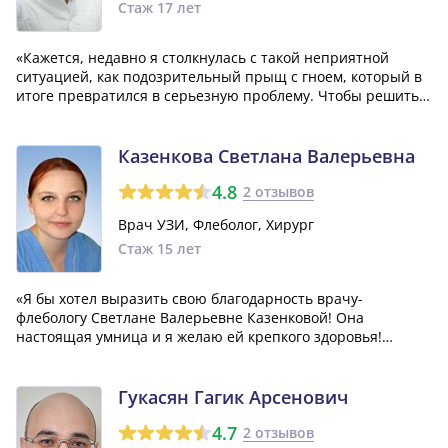
Стаж 17 лет
«Кажется, недавно я столкнулась с такой неприятной
ситуацией, как подозрительный прыщ с гноем, который в
итоге превратился в серьезную проблему. Чтобы решить
этот вопрос, пришлось обратиться к хирургу. Выбрала
доктора Кургиняна Хачатура Михаиловича. Очень
благодарна ему за дружелюбное и пон...»
Казенкова Светлана Валерьевна
4.8
2 отзывов
Врач УЗИ, Флеболог, Хирург
Стаж 15 лет
«Я бы хотел выразить свою благодарность врачу-
флебологу Светлане Валерьевне Казенковой! Она
настоящая умница и я желаю ей крепкого здоровья!
Светлана Валерьевна проявила высокий
профессионализм, а также была очень вежливой - качеств,
которые, к сожалению, сильно не хватает остальному
Гукасян Гагик Арсенович
персон...»
4.7
2 отзывов