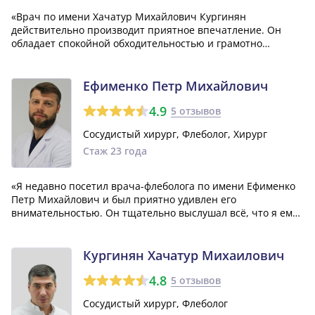
«Врач по имени Хачатур Михайлович Кургинян
действительно производит приятное впечатление. Он
обладает спокойной обходительностью и грамотно
проводит консультации, объясняя все детали процедур
или заболеваний. Это не оставляет ни малейшего
сомнения в его профессионализме. Он умеет грамотно о...»
Ефименко Петр Михайлович
4.9
5 отзывов
Сосудистый хирург, Флеболог, Хирург
Стаж 23 года
«Я недавно посетил врача-флеболога по имени Ефименко
Петр Михайлович и был приятно удивлен его
внимательностью. Он тщательно выслушал всё, что я ему
рассказывал о своих проблемах и затем объяснил мне
ситуацию очень понятным и доступным языком. В целом,
я остался очень доволен обращением к н...»
Кургинян Хачатур Михаилович
4.8
5 отзывов
Сосудистый хирург, Флеболог