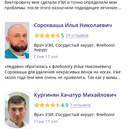
Викторовичу мне сделали УЗИ и точно определили мои
проблемы, после этого назначили подходящее лечение.
Доктор оказался очень вежливым и аккуратным, подробно
объяснил всю ситуацию, нарисовал схему, а также дал мне
важные рекомендации по подготовке...»
Сорокваша Илья Николаевич
5
29 отзывов
Врач УЗИ, Сосудистый хирург, Флеболог,
Хирург
Стаж 17 лет
«Недавно обратилась к флебологу Илье Николаевичу
Сорокваша для удаления некрасивых венок на ногах. Уже
около года они мне очень не нравились. Так как у мамы
варикоз, боялась, что и у меня тоже. Илья Николаевич
провел осмотр и сделал узи, сказав, что это только
косметических дефект, который...»
Кургинян Хачатур Михайлович
4.9
7 отзывов
Врач УЗИ, Сосудистый хирург, Флеболог
Стаж 17 лет