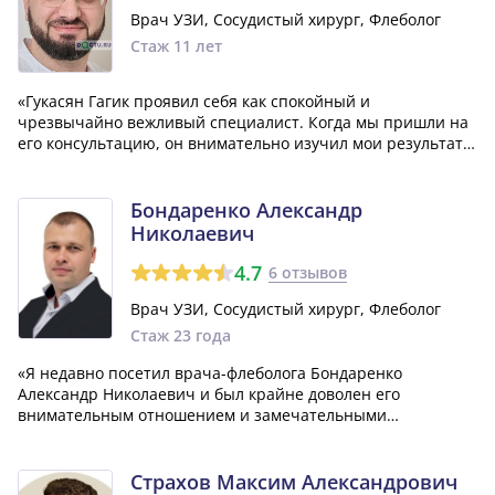
Врач УЗИ, Сосудистый хирург, Флеболог
Стаж 11 лет
«Гукасян Гагик проявил себя как спокойный и
чрезвычайно вежливый специалист. Когда мы пришли на
его консультацию, он внимательно изучил мои результаты
анализов и честно признался, что помощь с его стороны
не требуется, так как у меня нет проблем, связанных с его
профессией. Своеобразным сю...»
Бондаренко Александр
Николаевич
4.7
6 отзывов
Врач УЗИ, Сосудистый хирург, Флеболог
Стаж 23 года
«Я недавно посетил врача-флеболога Бондаренко
Александр Николаевич и был крайне доволен его
внимательным отношением и замечательными
человеческими качествами. Он является очень хорошим и
талантливым специалистом. Мне бы хотелось видеть
больше таких врачей, как он! Желаю ему успеха,
Страхов Максим Александрович