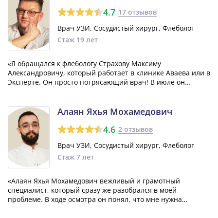
крепкого...»
4.7
17 отзывов
Врач УЗИ, Сосудистый хирург, Флеболог
Стаж 19 лет
«Я обращался к флебологу Страхову Максиму
Александровичу, который работает в клинике Аваева или в
Эксперте. Он просто потрясающий врач! В июле он
провел для меня процедуру, и уже сейчас я спокойно
бегаю и никаких проблем со здоровьем. Рекомендую
обращаться только к нему!»
Алаян Яхья Мохамедович
4.6
2 отзывов
Врач УЗИ, Сосудистый хирург, Флеболог
Стаж 7 лет
«Алаян Яхья Мохамедович вежливый и грамотный
специалист, который сразу же разобрался в моей
проблеме. В ходе осмотра он понял, что мне нужна
консультация специалиста другого профиля, и это
успокоило меня в плане возможной хирургической