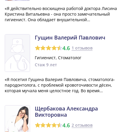
«Я действительно восхищена работой доктора Лисина
Кристина Витальевна - она просто замечательный
гигиенист. Она обладает внушительной
профессиональностью и объясняет все медицинские
аспекты очень понятно и доступно. Моя последняя
процедура чистки зубов прошла весьма приятно и
Гущин Валерий Павлович
оставила тольк...»
4.6
1 отзывов
Гигиенист, Стоматолог
Стаж 9 лет
«Я посетил Гущина Валерия Павловича, стоматолога-
пародонтолога, с проблемой кровоточивости дёсен,
которая мучала меня целостное год. Во время
консультации он составил для меня план лечения,
благодаря которому удалось эффективно избавиться от
проблемы. Теперь и намека нет на кровотечение и г...»
Щербакова Александра
Викторовна
4.6
2 отзывов