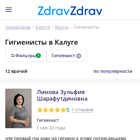
Гигиенисты
ЗдравЗдрав
Калуга
Врачи
Гигиенисты в Калуге
Фильтры
Гигиенист
1
12 врачей
по популярности
Линова Зульфия
Шарафутдиновна
5
1 отзывов
Гигиенист
Стаж 22 года
«Не первый год хожу на гигиену к этому потрясающему