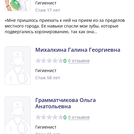
Гигиенист
Стаж 17 лет
«Мне пришлось приехать к ней на прием из-за пределов
местного города. Ее навыки спасли мои зубы, которые
подвергались коронированию, так как она
профессионально произвела адекватное лечение каналов
и запломбировала нужные области. Я еще и получила
новые, качественные коронки без малейших пр...»
Михалкина Галина Георгиевна
0
0 отзывов
Гигиенист
Стаж 58 лет
Грамматчикова Ольга
Анатольевна
0
0 отзывов
Гигиенист