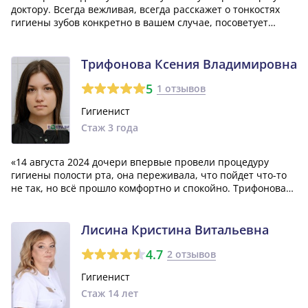
доктору. Всегда вежливая, всегда расскажет о тонкостях
гигиены зубов конкретно в вашем случае, посоветует
пасты, зубные щетки и прочие приспособления»
Трифонова Ксения Владимировна
5
1 отзывов
Гигиенист
Стаж 3 года
«14 августа 2024 дочери впервые провели процедуру
гигиены полости рта, она переживала, что пойдет что-то
не так, но всё прошло комфортно и спокойно. Трифонова
Ксения Владимировна всё выполнила профессионально,
уверенно, спокойно, рассказывая каждое своё действие.
Каждый этап гигиены фотогра...»
Лисина Кристина Витальевна
4.7
2 отзывов
Гигиенист
Стаж 14 лет