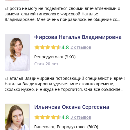
«Просто не могу не поделиться своими впечатлениями о
замечательной гинекологе Фирсовой Наталье
Владимировне. Мне очень понравилось ее общение со
мной, так как она проявляла профессионализм и заботу в
своем подходе. Я необыкновенно благодарна ей за то, что
помогла мне стать счастливой мамой...»
Фирсова Наталья Владимировна
4.8
2 отзывов
Репродуктолог (ЭКО)
Стаж 20 лет
«Наталья Владимировна потрясающий специалист и врач!
Наталья Владимировна уделяет мне столько времени,
сколько нужно, и никуда не торопится. Она все объясняет
очень доступно и понятно. К тому же, она очень
позитивный человек, что, безусловно, важно в таком
деле.»
Ильичева Оксана Сергеевна
4.8
3 отзывов
Гинеколог, Репродуктолог (ЭКО)