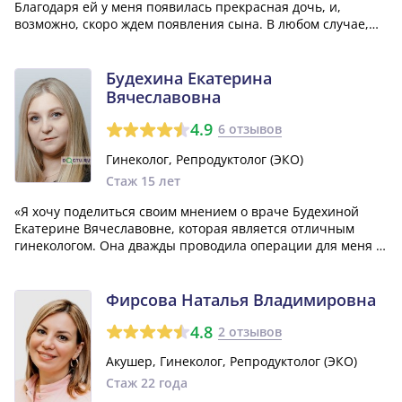
Благодаря ей у меня появилась прекрасная дочь, и,
возможно, скоро ждем появления сына. В любом случае,
мы с Татьяной Ивановной будем делать все возможное,
чтобы сохранить жизнь нашего будущего малыша.»
Будехина Екатерина
Вячеславовна
4.9
6 отзывов
Гинеколог, Репродуктолог (ЭКО)
Стаж 15 лет
«Я хочу поделиться своим мнением о враче Будехиной
Екатерине Вячеславовне, которая является отличным
гинекологом. Она дважды проводила операции для меня в
одной из больниц и, к сожалению, покинула эту
учреждение. Екатерина Вячеславовна всегда была
внимательной и грамотной, и самое главное,...»
Фирсова Наталья Владимировна
4.8
2 отзывов
Акушер, Гинеколог, Репродуктолог (ЭКО)
Стаж 22 года