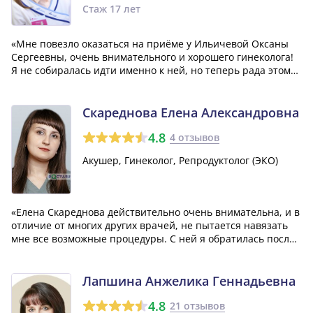
Стаж 17 лет
«Мне повезло оказаться на приёме у Ильичевой Оксаны
Сергеевны, очень внимательного и хорошего гинеколога!
Я не собиралась идти именно к ней, но теперь рада этому
стечению обстоятельств. Там, где другие врачи были
бессильны, только Оксана Сергеевна смогла мне помочь.
И теперь я, наконец, ста...»
Скареднова Елена Александровна
4.8
4 отзывов
Акушер, Гинеколог, Репродуктолог (ЭКО)
«Елена Скареднова действительно очень внимательна, и в
отличие от многих других врачей, не пытается навязать
мне все возможные процедуры. С ней я обратилась после
операции, когда мне срочно нужно было сделать УЗИ.
Елена Александровна оперативно все организовала, за что
я ей очень благодарна...»
Лапшина Анжелика Геннадьевна
4.8
21 отзывов