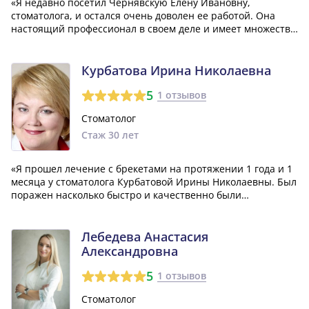
«Я недавно посетил Чернявскую Елену Ивановну,
стоматолога, и остался очень доволен ее работой. Она
настоящий профессионал в своем деле и имеет множество
положительных качеств, таких как отзывчивость,
аккуратность, тактичность и трудолюбие. Рекомендую ее
всем!»
Курбатова Ирина Николаевна
5
1 отзывов
Стоматолог
Стаж 30 лет
«Я прошел лечение с брекетами на протяжении 1 года и 1
месяца у стоматолога Курбатовой Ирины Николаевны. Был
поражен насколько быстро и качественно были
достигнуты результаты. В течение всего курса обращений,
Ирина Николаевна была очень внимательна ко мне и
тщательно объясняла каждую деталь...»
Лебедева Анастасия
Александровна
5
1 отзывов
Стоматолог