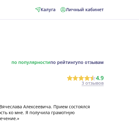
Калуга
Личный кабинет
по популярности
по рейтингу
по отзывам
4.9
3 отзывов
Вячеслава Алексеевича. Прием состоялся
сть ко мне. Я получила грамотную
ечение.»