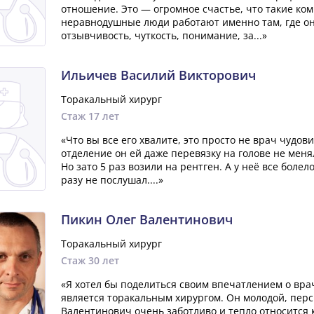
отношение. Это — огромное счастье, что такие ко
неравнодушные люди работают именно там, где он
отзывчивость, чуткость, понимание, за...»
Ильичев Василий Викторович
Торакальный хирург
Стаж 17 лет
«Что вы все его хвалите, это просто не врач чудов
отделение он ей даже перевязку на голове не меня
Но зато 5 раз возили на рентген. А у неё все болел
разу не послушал....»
Пикин Олег Валентинович
Торакальный хирург
Стаж 30 лет
«Я хотел бы поделиться своим впечатлением о вр
является торакальным хирургом. Он молодой, пер
Валентинович очень заботливо и тепло относится к