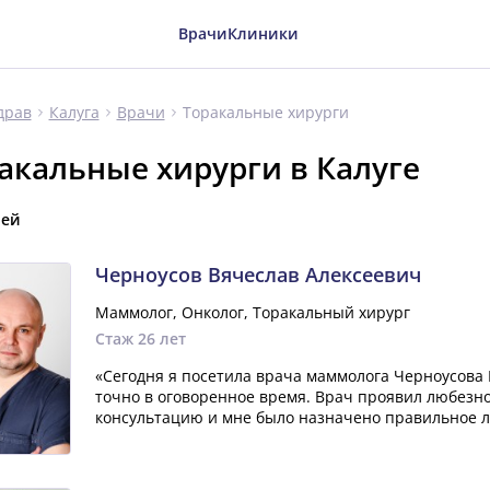
Врачи
Клиники
Торакальные хирурги
драв
Калуга
Врачи
акальные хирурги в Калуге
чей
Черноусов Вячеслав Алексеевич
Маммолог, Онколог, Торакальный хирург
Стаж 26 лет
«Сегодня я посетила врача маммолога Черноусова 
точно в оговоренное время. Врач проявил любезно
консультацию и мне было назначено правильное л