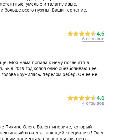
мпетентные, умелые и талантливые,
и больше всего нужны. Ваши терпение,
4.6
6 отзывов
ище. Моя мама попала к нему после дтп в
л. Был 2019 год колол одно обезболивающее.
о голова кружилась, перелом ребер. Он её не
4.6
4 отзывов
аче Пикине Олеге Валентиновиче, который
спективный и очень знающий специалист! Олег
 своим пациентам, словно мы для него –