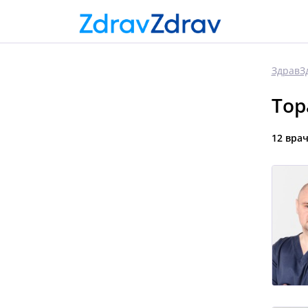
ЗдравЗ
Тор
12 вра