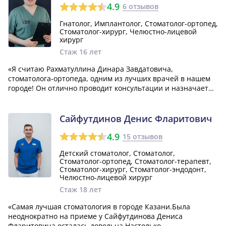
4.9
6 отзывов
Гнатолог, Имплантолог, Стоматолог-ортопед,
Стоматолог-хирург, Челюстно-лицевой
хирург
Стаж 16 лет
«Я считаю Рахматуллина Динара Завдатовича,
стоматолога-ортопеда, одним из лучших врачей в нашем
городе! Он отлично проводит консультации и назначает
подходящее лечение, при этом не навязывая
дополнительные услуги. Результаты лечения меня очень
порадовали!»
Сайфутдинов Денис Фларитович
4.9
15 отзывов
Детский стоматолог, Стоматолог,
Стоматолог-ортопед, Стоматолог-терапевт,
Стоматолог-хирург, Стоматолог-эндодонт,
Челюстно-лицевой хирург
Стаж 18 лет
«Самая лучшая стоматология в городе Казани.Была
неоднократно на приеме у Сайфутдинова Дениса
Фларитовича осталась довольна.Настолько