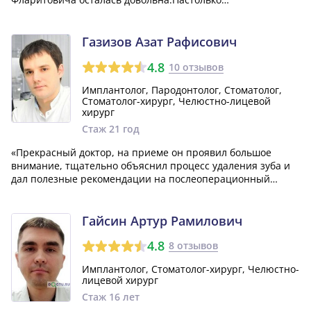
профессионально справился с проблемными зубами.Скоро
приду на проф.чистку.Всегда доброжелательный персонал
и стерильность однозначно.Рекомендую»
Газизов Азат Рафисович
4.8
10 отзывов
Имплантолог, Пародонтолог, Стоматолог,
Стоматолог-хирург, Челюстно-лицевой
хирург
Стаж 21 год
«Прекрасный доктор, на приеме он проявил большое
внимание, тщательно объяснил процесс удаления зуба и
дал полезные рекомендации на послеоперационный
период. Благодаря такому квалифицированному хирургу, я
абсолютно не испытывал страха перед процедурой!»
Гайсин Артур Рамилович
4.8
8 отзывов
Имплантолог, Стоматолог-хирург, Челюстно-
лицевой хирург
Стаж 16 лет