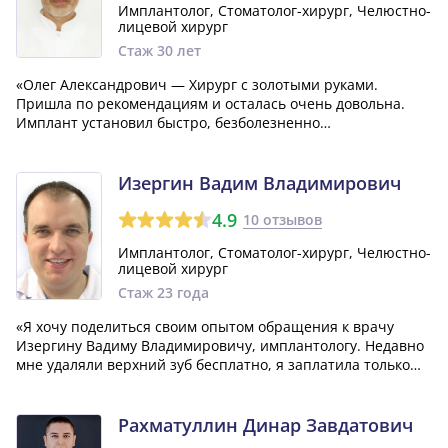
Имплантолог, Стоматолог-хирург, Челюстно-
лицевой хирург
Стаж 30 лет
«Олег Александрович — Хирург с золотыми руками.
Пришла по рекомендациям и осталась очень довольна.
Имплант установил быстро, безболезненно
и без осложнений. Спасибо ему большое! Профессионал
своего дела! Буду всем рекомендовать.»
Изергин Вадим Владимирович
4.9
10 отзывов
Имплантолог, Стоматолог-хирург, Челюстно-
лицевой хирург
Стаж 23 года
«Я хочу поделиться своим опытом обращения к врачу
Изергину Вадиму Владимировичу, имплантологу. Недавно
мне удаляли верхний зуб бесплатно, я заплатила только
250 рублей за наркоз. Нижний зуб тоже был сложным
случаем, пришлось разрезать десну. Эту операцию
проводил Изергин Вадим Владимирович...»
Рахматуллин Динар Завдатович