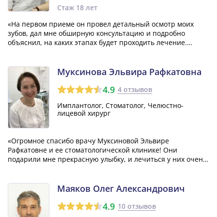
Стаж 18 лет
«На первом приеме он провел детальный осмотр моих
зубов, дал мне обширную консультацию и подробно
объяснил, на каких этапах будет проходить лечение.
Кроме того, он предоставил мне ряд полезных общих
рекомендаций. Я была в восторге от врача и окончательно
решила продолжать лечение у него, по...»
Муксинова Эльвира Рафкатовна
4.9
4 отзывов
Имплантолог, Стоматолог, Челюстно-
лицевой хирург
«Огромное спасибо врачу Муксиновой Эльвире
Рафкатовне и ее стоматологической клинике! Они
подарили мне прекрасную улыбку, и лечиться у них очень
приятно. Я без колебаний ставлю им 10 из 10 и
рекомендую всем своим друзьям и знакомым! Здесь
работают с каждым пациентом индивидуально и
Маяков Олег Александрович
доводят...»
4.9
10 отзывов