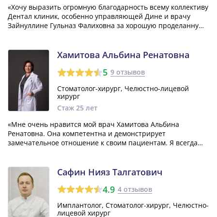
«Хочу выразить огромную благодарность всему коллективу
Дентал клиник, особенно управляющей Дине и врачу
Зайнуллине Гульназ Фалиховна за хорошую проделанную
работу. Индивидуальный подход, сопереживание
искреннее за пациента, за отличную качественную работу
без боли:) Буду советовать всем дру...»
Хамитова Альбина Ренатовна
5
9 отзывов
Стоматолог-хирург, Челюстно-лицевой
хирург
Стаж 25 лет
«Мне очень нравится мой врач Хамитова Альбина
Ренатовна. Она компетентна и демонстрирует
замечательное отношение к своим пациентам. Я всегда
стараюсь обращаться к ней за лечением, когда это
возможно.»
Сафин Нияз Талгатович
4.9
4 отзывов
Имплантолог, Стоматолог-хирург, Челюстно-
лицевой хирург