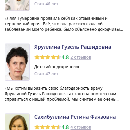
Стаж 46 лет
«Ляля Гумеровна проявила себя как отзывчивый и
терпеливый врач. Всё, что она рассказывала об
заболевании моего ребенка, было объяснено доходчивым
и понятным языком. После сессии у меня осталось полное
осознание проблемы, а также я понял, как нам нужно
бороться с болезнью.»
Яруллина Гузель Рашидовна
4.8
2 отзывов
Детский эндокринолог
Стаж 47 лет
«Мы хотим выразить свою благодарность врачу
Яруллиной Гузель Рашидовне, так как она помогла нам
справиться с нашей проблемой. Мы считаем ее очень
профессиональным и компетентным доктором, а также
отмечаем ее замечательные личные качества. От всей
души хотим поблагодарить ее за оказанную нам...»
Сахибуллина Регина Фаязовна
4.8
4 отзывов