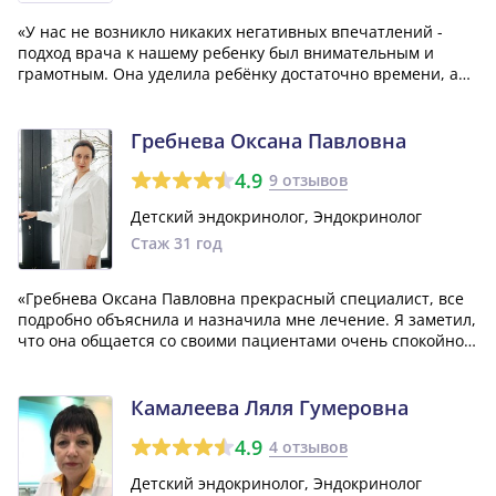
«У нас не возникло никаких негативных впечатлений -
подход врача к нашему ребенку был внимательным и
грамотным. Она уделила ребёнку достаточно времени, а
также провела тщательный опрос о его здоровье, начиная
с момента рождения. К тому же, доктор обратила
внимание на некоторые моменты, кот...»
Гребнева Оксана Павловна
4.9
9 отзывов
Детский эндокринолог, Эндокринолог
Стаж 31 год
«Гребнева Оксана Павловна прекрасный специалист, все
подробно объяснила и назначила мне лечение. Я заметил,
что она общается со своими пациентами очень спокойно и
внимательно. Мне бы хотелось, чтобы таких врачей было
больше!»
Камалеева Ляля Гумеровна
4.9
4 отзывов
Детский эндокринолог, Эндокринолог