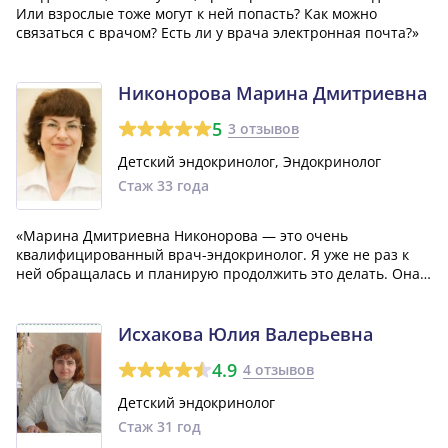
Или взрослые тоже могут к ней попасть? Как можно
связаться с врачом? Есть ли у врача электронная почта?»
Никонорова Марина Дмитриевна
5
3 отзывов
Детский эндокринолог, Эндокринолог
Стаж 33 года
«Марина Дмитриевна Никонорова — это очень
квалифицированный врач-эндокринолог. Я уже не раз к
ней обращалась и планирую продолжить это делать. Она
держит руку на пульсе медицинских инноваций, постоянно
посещая различные конференции и внедряя новейшие
методики лечения. Своим профессионализмо...»
Исхакова Юлия Валерьевна
4.9
4 отзывов
Детский эндокринолог
Стаж 31 год