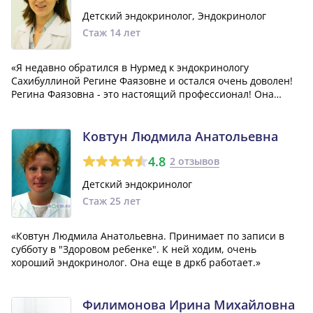
Детский эндокринолог, Эндокринолог
Стаж 14 лет
«Я недавно обратился в Нурмед к эндокринологу
Сахибуллиной Регине Фаязовне и остался очень доволен!
Регина Фаязовна - это настоящий профессионал! Она
грамотно и подробно объяснила мне ситуацию, помогла
разобраться в моем заболевании, и была очень
понимающей и доброжелательной. Большое спаси...»
Ковтун Людмила Анатольевна
4.8
2 отзывов
Детский эндокринолог
Стаж 25 лет
«Ковтун Людмила Анатольевна. Принимает по записи в
субботу в "Здоровом ребенке". К ней ходим, очень
хороший эндокринолог. Она еще в дркб работает.»
Филимонова Ирина Михайловна