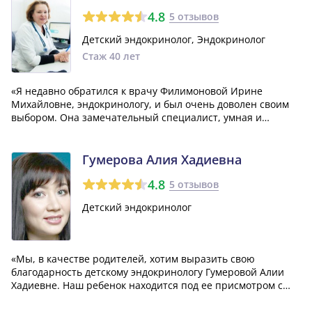
4.8
5 отзывов
Детский эндокринолог, Эндокринолог
Стаж 40 лет
«Я недавно обратился к врачу Филимоновой Ирине
Михайловне, эндокринологу, и был очень доволен своим
выбором. Она замечательный специалист, умная и
отзывчивая. Мне показалось, что она выбрала свою
профессию по душе, потому что к своим пациентам
относится с большой заботой и всегда пытается п...»
Гумерова Алия Хадиевна
4.8
5 отзывов
Детский эндокринолог
«Мы, в качестве родителей, хотим выразить свою
благодарность детскому эндокринологу Гумеровой Алии
Хадиевне. Наш ребенок находится под ее присмотром с
момента рождения. Мы очень благодарны за
профессиональное и грамотное лечение, а также за