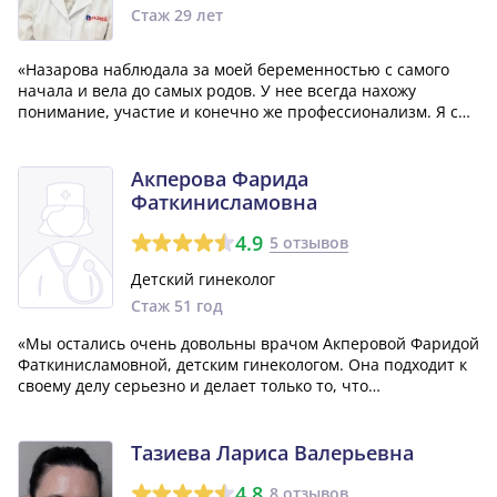
Стаж 29 лет
«Назарова наблюдала за моей беременностью с самого
начала и вела до самых родов. У нее всегда нахожу
понимание, участие и конечно же профессионализм. Я с
удовольствием рекомендую Гюзель Асгатовну своим
подругам и знакомым, потому что уверена, что с таким
врачом они будут в надежных руках!»
Акперова Фарида
Фаткинисламовна
4.9
5 отзывов
Детский гинеколог
Стаж 51 год
«Мы остались очень довольны врачом Акперовой Фаридой
Фаткинисламовной, детским гинекологом. Она подходит к
своему делу серьезно и делает только то, что
действительно нужно. Фарида Фаткинисламовна обладает
тактичностью, грамотностью и профессионализмом. Мы
определенно рекомендуем ее всем!»
Тазиева Лариса Валерьевна
4.8
8 отзывов