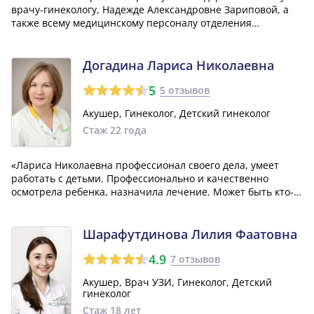
врачу-гинекологу, Надежде Александровне Зариповой, а
также всему медицинскому персоналу отделения
гинекологии. Они не только замечательно проводили
лечение, но и оказывали мне необходимую моральную
поддержку.»
Догадина Лариса Николаевна
5
5 отзывов
Акушер, Гинеколог, Детский гинеколог
Стаж 22 года
«Лариса Николаевна профессионал своего дела, умеет
работать с детьми. Профессионально и качественно
осмотрела ребенка, назначила лечение. Может быть кто-
то знает где она сейчас принимает?»
Шарафутдинова Лилия Фаатовна
4.9
7 отзывов
Акушер, Врач УЗИ, Гинеколог, Детский
гинеколог
Стаж 18 лет