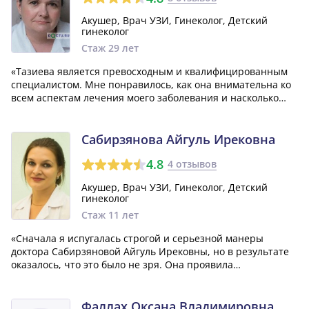
Акушер, Врач УЗИ, Гинеколог, Детский
гинеколог
Стаж 29 лет
«Тазиева является превосходным и квалифицированным
специалистом. Мне понравилось, как она внимательна ко
всем аспектам лечения моего заболевания и насколько
профессионально она сопровождает меня на пути
выздоровления.»
Сабирзянова Айгуль Ирековна
4.8
4 отзывов
Акушер, Врач УЗИ, Гинеколог, Детский
гинеколог
Стаж 11 лет
«Сначала я испугалась строгой и серьезной манеры
доктора Сабирзяновой Айгуль Ирековны, но в результате
оказалось, что это было не зря. Она проявила
внимательное отношение ко мне, искреннее участие,
подробно рассказала об анализах и проявила очень
человечное отношение. Мне было приятно иметь...»
Фаллах Оксана Владимировна