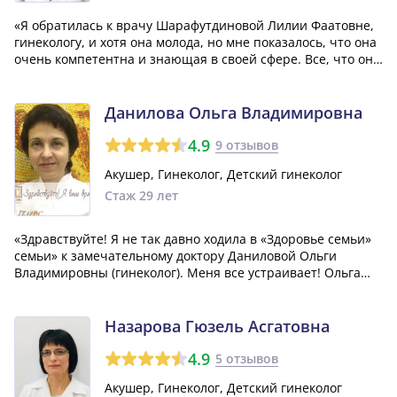
«Я обратилась к врачу Шарафутдиновой Лилии Фаатовне,
гинекологу, и хотя она молода, но мне показалось, что она
очень компетентна и знающая в своей сфере. Все, что она
мне говорила, впоследствии оказывалось абсолютно
верным. Кроме того, она очень добрая и приятная
личность, что, по моему мне...»
Данилова Ольга Владимировна
4.9
9 отзывов
Акушер, Гинеколог, Детский гинеколог
Стаж 29 лет
«Здравствуйте! Я не так давно ходила в «Здоровье семьи»
семьи» к замечательному доктору Даниловой Ольги
Владимировны (гинеколог). Меня все устраивает! Ольга
Владимировна объясняет все без исключения, очень
вежливая и добрая женщина, да и в целом отношение
персонала замечательное. На следующ...»
Назарова Гюзель Асгатовна
4.9
5 отзывов
Акушер, Гинеколог, Детский гинеколог