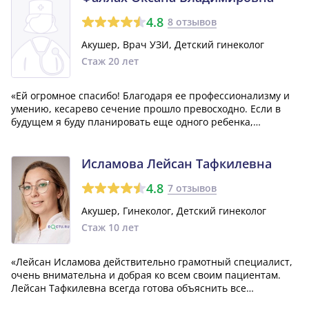
4.8
8 отзывов
Акушер, Врач УЗИ, Детский гинеколог
Стаж 20 лет
«Ей огромное спасибо! Благодаря ее профессионализму и
умению, кесарево сечение прошло превосходно. Если в
будущем я буду планировать еще одного ребенка,
обязательно обращусь к ней. Желаю ей всего хорошего,
успехов в работе и карьерного роста!»
Исламова Лейсан Тафкилевна
4.8
7 отзывов
Акушер, Гинеколог, Детский гинеколог
Стаж 10 лет
«Лейсан Исламова действительно грамотный специалист,
очень внимательна и добрая ко всем своим пациентам.
Лейсан Тафкилевна всегда готова объяснить все
непонятные моменты и дать разъяснения по всем