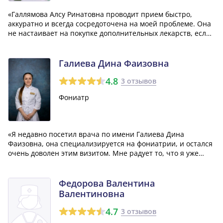
«Галлямова Алсу Ринатовна проводит прием быстро,
аккуратно и всегда сосредоточена на моей проблеме. Она
не настаивает на покупке дополнительных лекарств, если
это не нужно, и честно относится к серьезности моего
заболевания. Если есть возможность, она назначает
грамотное и продолжительное л...»
Галиева Дина Фаизовна
4.8
3 отзывов
Фониатр
«Я недавно посетил врача по имени Галиева Дина
Фаизовна, она специализируется на фониатрии, и остался
очень доволен этим визитом. Мне радует то, что я уже
вижу положительные результаты от лечения, которое она
мне назначила. Я определенно буду и дальше оставаться
под наблюдением этого врача.»
Федорова Валентина
Валентиновна
4.7
3 отзывов