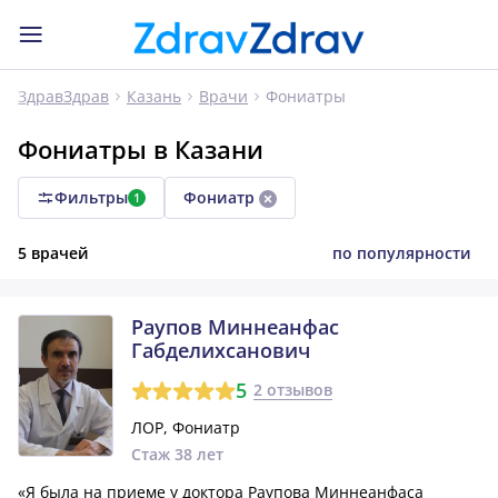
Фониатры
ЗдравЗдрав
Казань
Врачи
Фониатры в Казани
Фильтры
Фониатр
1
5 врачей
по популярности
Раупов Миннеанфас
Габделихсанович
5
2 отзывов
ЛОР, Фониатр
Стаж 38 лет
«Я была на приеме у доктора Раупова Миннеанфаса