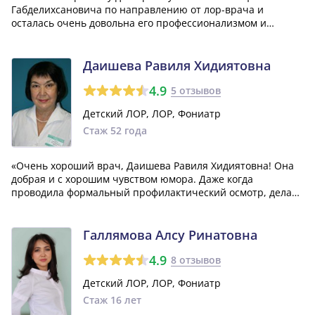
Габделихсановича по направлению от лор-врача и
осталась очень довольна его профессионализмом и
человеческим отношением к пациентам. Врач не
обнаружил патологий на моих голосовых связках, но
посоветовал мне проверить щитовидную железу. Я
Даишева Равиля Хидиятовна
послед...»
4.9
5 отзывов
Детский ЛОР, ЛОР, Фониатр
Стаж 52 года
«Очень хороший врач, Даишева Равиля Хидиятовна! Она
добрая и с хорошим чувством юмора. Даже когда
проводила формальный профилактический осмотр, делала
это качественно и внимательно. Очень рекомендую ее!»
Галлямова Алсу Ринатовна
4.9
8 отзывов
Детский ЛОР, ЛОР, Фониатр
Стаж 16 лет