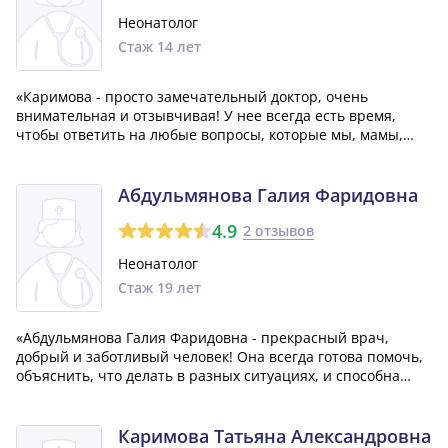
Неонатолог
Стаж 14 лет
«Каримова - просто замечательный доктор, очень
внимательная и отзывчивая! У нее всегда есть время,
чтобы ответить на любые вопросы, которые мы, мамы,
можем иметь, и она невероятно профессиональна в своем
деле. Мне невероятно понравилось, с каким поистине
искренним и заботливым подходом она...»
Абдульмянова Галия Фаридовна
4.9
2 отзывов
Неонатолог
Стаж 19 лет
«Абдульмянова Галия Фаридовна - прекрасный врач,
добрый и заботливый человек! Она всегда готова помочь,
объяснить, что делать в разных ситуациях, и способна
успокоить и поддержать, если это необходимо. Галия
Фаридовна - истинный профессионал своей работы!
Огромное спасибо!»
Каримова Татьяна Александровна