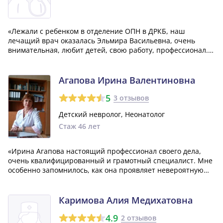
«Лежали с ребенком в отделение ОПН в ДРКБ, наш
лечащий врач оказалась Эльмира Васильевна, очень
внимательная, любит детей, свою работу, профессионал.
Вообще хочу сказать, там работают очень ответственные
люди, которые действительно выхаживают недоношенных
детишек, спасибо большое им за труд...»
Агапова Ирина Валентиновна
5
3 отзывов
Детский невролог, Неонатолог
Стаж 46 лет
«Ирина Агапова настоящий профессионал своего дела,
очень квалифицированный и грамотный специалист. Мне
особенно запомнилось, как она проявляет невероятную
внимательность к своим пациентам. От всей души желаю
ей крепкого здоровья и настоящих успехов в
профессиональном развитии!»
Каримова Алия Медихатовна
4.9
2 отзывов