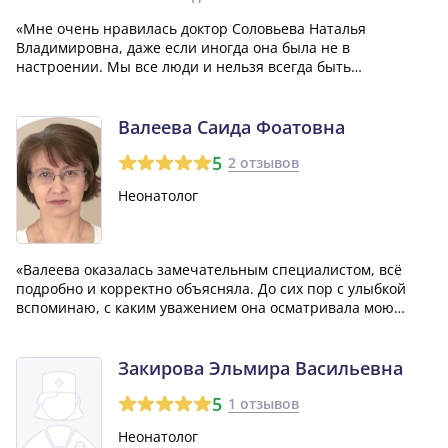
«Мне очень нравилась доктор Соловьева Наталья
Владимировна, даже если иногда она была не в
настроении. Мы все люди и нельзя всегда быть
идеальными. Она также была педиатром у моего мужа в
прошлом. Главное, следуйте ее советам и не задавайте
глупых вопросов. Нам с ней всегда было комфортно,...»
Валеева Саида Фоатовна
5
2 отзывов
Неонатолог
«Валеева оказалась замечательным специалистом, всё
подробно и корректно объясняла. До сих пор с улыбкой
вспоминаю, с каким уважением она осматривала мою
новорожденную дочь. Хоть пациент был еще совсем
маленький, она относилась к нему как к взрослому и
серьёзному человеку.»
Закирова Эльмира Васильевна
5
1 отзывов
Неонатолог