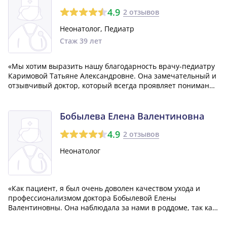
4.9
2 отзывов
Неонатолог, Педиатр
Стаж 39 лет
«Мы хотим выразить нашу благодарность врачу-педиатру
Каримовой Татьяне Александровне. Она замечательный и
отзывчивый доктор, который всегда проявляет понимание
и профессионализм при обращении с нашими детьми. Мы
доверяем ей заботу о здоровье наших маленьких
пациентов!»
Бобылева Елена Валентиновна
4.9
2 отзывов
Неонатолог
«Как пациент, я был очень доволен качеством ухода и
профессионализмом доктора Бобылевой Елены
Валентиновны. Она наблюдала за нами в роддоме, так как
мы родились недоношенными. Врач проявила к нам
повышенное внимание и всегда отвечала на наши