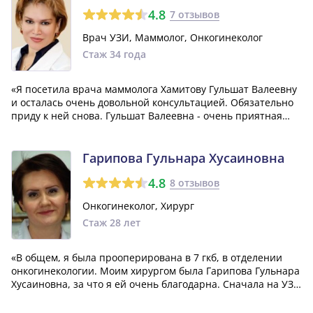
4.8
7 отзывов
Врач УЗИ, Маммолог, Онкогинеколог
Стаж 34 года
«Я посетила врача маммолога Хамитову Гульшат Валеевну
и осталась очень довольной консультацией. Обязательно
приду к ней снова. Гульшат Валеевна - очень приятная
женщина, которая дала мне множество полезных советов,
на которые стоит обратить внимание и прислушаться.»
Гарипова Гульнара Хусаиновна
4.8
8 отзывов
Онкогинеколог, Хирург
Стаж 28 лет
«В общем, я была прооперирована в 7 гкб, в отделении
онкогинекологии. Моим хирургом была Гарипова Гульнара
Хусаиновна, за что я ей очень благодарна. Сначала на УЗИ
мне сказали, что у меня цистаденома левого яичника, но
во время лапароскопии обнаружили такую же проблему и