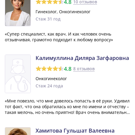
4.8
10 отзывов
Гинеколог, Онкогинеколог
Стаж 31 год
«Супер специалист, как врач. И как человек очень
отзывчивая, грамотно подходит к любому вопросу»
Калимуллина Диляра Загфаровна
4.8
8 отзывов
Онкогинеколог
Стаж 24 года
«Мне повезло, что мне довелось попасть в её руки. Удивил
тот факт, что она обратилась ко мне по имени и отчеству –
такая мелочь, но очень приятно! Врач очень внимательно
и подробно проконсультировала меня, опрашивала о моем
состоянии и моих симптомах. Затем она назначила мне
необходимые обс...»
Хамитова Гульшат Валеевна