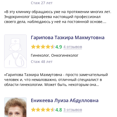
Стаж 27 лет
«В эту клинику обращаюсь уже на протяжении многих лет.
Эндокринолог Шарафеева настоящий профессионал
своего дела, наблюдаюсь у неё на постоянной основе.
Гинеколог Александрова - тоже очень грамотный
тактичный спокойный специалист. Клинику рекомендую.»
Гарипова Тазкира Махмутовна
4.9
4 отзывов
Гинеколог, Онкогинеколог
Стаж 48 лет
«Гарипова Тазкира Махмутовна - просто замечательный
человек и, что немаловажно, отличный специалист в
области гинекологии. Может быть, некоторым она
покажется немного резкой, но я безумно благодарна
судьбе за то, что мне довелось родить своего третьего
ребенка, дочку, именно с помощью этого...»
Еникеева Луиза Абдулловна
4.8
3 отзывов