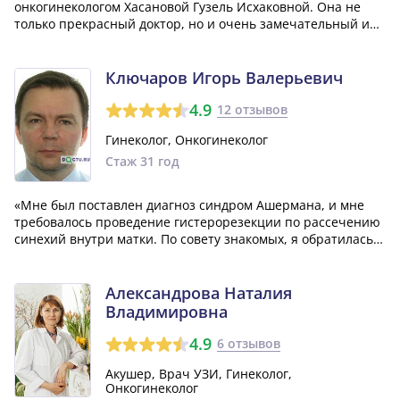
онкогинекологом Хасановой Гузель Исхаковной. Она не
только прекрасный доктор, но и очень замечательный и
теплый человек. Желаю, чтобы в мире было больше таких
светлых и солнечных людей. От всей души желаю ей
крепкого здоровья и терпения в ее нелегко...»
Ключаров Игорь Валерьевич
4.9
12 отзывов
Гинеколог, Онкогинеколог
Стаж 31 год
«Мне был поставлен диагноз синдром Ашермана, и мне
требовалось проведение гистерорезекции по рассечению
синехий внутри матки. По совету знакомых, я обратилась к
гинекологу Ключарову Игорю Валерьевичу и не пожалела
об этом. Он прекрасный специалист, который
профессионально осуществляет разли...»
Александрова Наталия
Владимировна
4.9
6 отзывов
Акушер, Врач УЗИ, Гинеколог,
Онкогинеколог