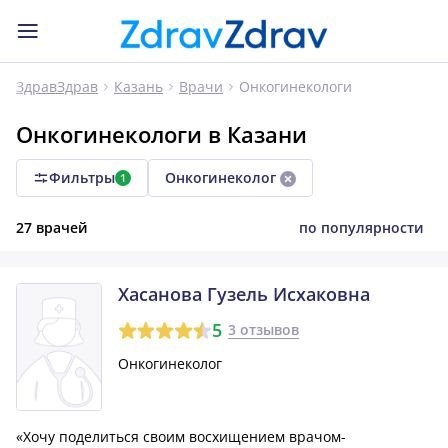
Онкогинекологи
ЗдравЗдрав
Казань
Врачи
Онкогинекологи в Казани
Фильтры
Онкогинеколог
1
27 врачей
по популярности
Хасанова Гузель Исхаковна
5
3 отзывов
Онкогинеколог
«Хочу поделиться своим восхищением врачом-