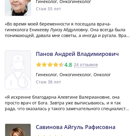
Гинеколог, Онкогинеколог
Стаж 55 лет
«Во время моей беременности я посещала врача-
гинеколога Еникееву Луизу Абдулловну. Она всегда была
понимающей, давала мне советы, а иногда и ругала. Врач
внимательно следила за моим состоянием,
контролировала анализы и прописывала витамины. После
беременности я обращалась к ней еще нескольк...»
Панов Андрей Владимирович
4.8
24 отзывов
Гинеколог, Онкогинеколог, Онколог
Стаж 38 лет
«Я искренне благодарна Алевтине Валериановне, она
просто врач от Бога. Завтра уже выписываюсь, и я так
рада, что оказалась у такого замечательного специалиста.
Она все доступно объяснила, разъяснила и обсудила со
мной операцию. Низкий поклон вам, Алевтина
Валериановна! Также хочу выразить б...»
Савинова Айгуль Рафисовна