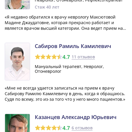
Стаж 40 лет
«Я недавно обратился к врачу неврологу Максютовой
Мадине Джаудатовне, которая прекрасно работает и
является врачом высшей категории. Она ведет прием на
улице Космонавтов, 6а. Просто хотел поделиться своим
положительным опытом и порекомендовать этого
специалиста другим пациентам.»
Сабиров Рамиль Камилевич
4.7
11 отзывов
Мануальный терапевт, Невролог,
Отоневролог
«Мне не всегда удается записаться на прием к врачу
Сабирову Рамилю Камилевичу в день, когда я обращаюсь.
Судя по всему, это из-за того что у него много пациентов.»
Казанцев Александр Юрьевич
4.7
6 отзывов