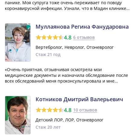
панике. Моя супруга тоже очень переживает по поводу
коронавирусной инфекции. Узнали, что в Мадин клинике
принимает дистанционно невролог Закирова Гузель
Гаввасовна. Попробовали с ней консультацию по скайпу.
очень помогло. Она все подробно...»
Муллаянова Регина Фанударовна
4.8
6 отзывов
Вертебролог, Невролог, Отоневролог
Стаж 21 год
«Очень приятная, отзывчивая осмотрела мои
медицинские документы и назначила обследование после
всех обследований меня проконсультировала и мне
сделали операцию по удалению межпозвоночной грыжи,
которая давно уже меня волновало, очень доволен
проведённой операцией и реабилитацией, диетически...»
Котников Дмитрий Валерьевич
4.8
10 отзывов
Детский ЛОР, ЛОР, Отоневролог
Стаж 20 лет