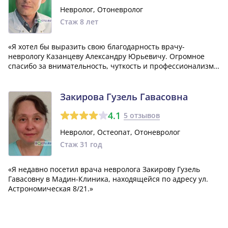
Невролог, Отоневролог
Стаж 8 лет
«Я хотел бы выразить свою благодарность врачу-
неврологу Казанцеву Александру Юрьевичу. Огромное
спасибо за внимательность, чуткость и профессионализм,
которыми он обладает. Желаю ему сохранить и не терять
эти душевные и профессиональные качества.»
Закирова Гузель Гавасовна
4.1
5 отзывов
Невролог, Остеопат, Отоневролог
Стаж 31 год
«Я недавно посетил врача невролога Закирову Гузель
Гавасовну в Мадин-Клиника, находящейся по адресу ул.
Астрономическая 8/21.»