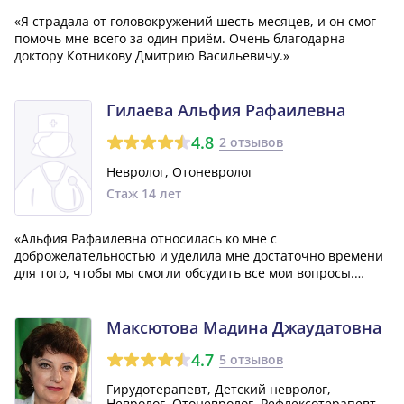
«Я страдала от головокружений шесть месяцев, и он смог
помочь мне всего за один приём. Очень благодарна
доктору Котникову Дмитрию Васильевичу.»
Гилаева Альфия Рафаилевна
4.8
2 отзывов
Невролог, Отоневролог
Стаж 14 лет
«Альфия Рафаилевна относилась ко мне с
доброжелательностью и уделила мне достаточно времени
для того, чтобы мы смогли обсудить все мои вопросы.
Альфия Рафаилевна назначила мне лечение, и я думаю,
что обязательно вернусь к ней на следующий прием.»
Максютова Мадина Джаудатовна
4.7
5 отзывов
Гирудотерапевт, Детский невролог,
Невролог, Отоневролог, Рефлексотерапевт