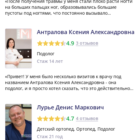
«После получения травмы у меня стали плохо расти ногти
на больших пальцах ног, образовывались большие
пустоты под ногтями, что постоянно вызывало
дискомфорт. Я обратился к врачу-подологу Шубиной
Екатерине Борисовне, которая провела безболезненное
удаление мертвых ногтей и огрубевшей кожи. М...»
Антралова Ксения Александровна
4.9
3 отзывов
Подолог
Стаж 14 лет
«Привет! У меня было несколько визитов к врачу под
названием Антралова Ксения Александровна - она
подолог, и я просто хотел сказать, что это действительно
отличный врач. Мастер своего дела - каждый раз, когда я
обращался к ней, ее лечение всегда помогало мне.
Именно поэтому я с радостью рек...»
Лурье Денис Маркович
4.7
4 отзывов
Детский ортопед, Ортопед, Подолог
Стаж 21 год