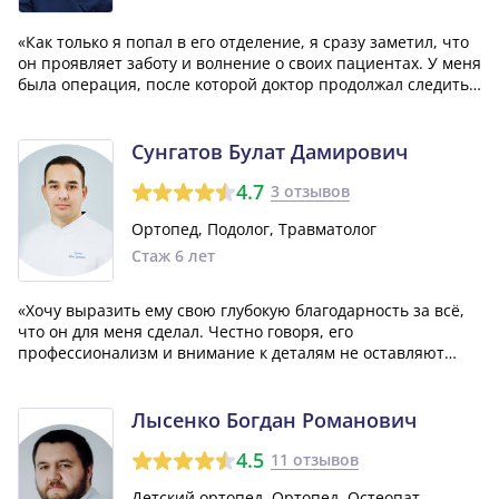
«Как только я попал в его отделение, я сразу заметил, что
он проявляет заботу и волнение о своих пациентах. У меня
была операция, после которой доктор продолжал следить
за моим состоянием, и это было действительно приятно. В
течение этого года мне пришлось несколько раз
обращаться в хирурги...»
Сунгатов Булат Дамирович
4.7
3 отзывов
Ортопед, Подолог, Травматолог
Стаж 6 лет
«Хочу выразить ему свою глубокую благодарность за всё,
что он для меня сделал. Честно говоря, его
профессионализм и внимание к деталям не оставляют
места для каких-либо нареканий. Хотел бы пожелать ему
всего самого лучшего и множества благ. Еще раз большое
спасибо, очень вам благодарен.»
Лысенко Богдан Романович
4.5
11 отзывов
Детский ортопед, Ортопед, Остеопат,