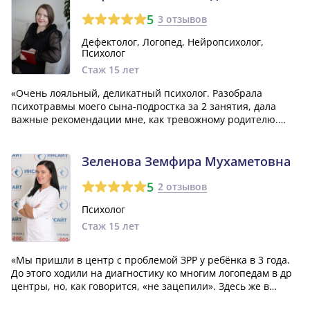
5
3 отзывов
Дефектолог, Логопед, Нейропсихолог,
Психолог
Стаж 15 лет
«Очень лояльный, деликатный психолог. Разобрала
психотравмы моего сына-подростка за 2 занятия, дала
важные рекомендации мне, как тревожному родителю.
Спасибо, буду рекомендовать Алину Фиделевну!»
Зеленова Земфира Мухаметовна
5
2 отзывов
Психолог
Стаж 15 лет
«Мы пришли в центр с проблемой ЗРР у ребёнка в 3 года.
До этого ходили на диагностику ко многим логопедам в др
центры, но, как говорится, «не зацепили». Здесь же в
первую очередь очень понравился подход. На