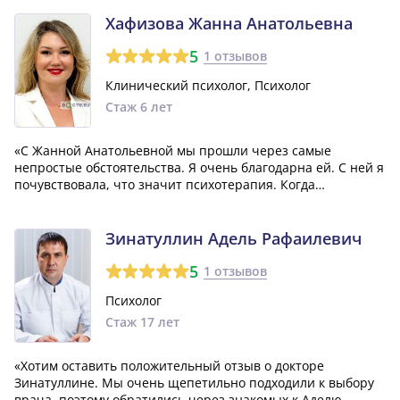
диагностике, нам сразу сказали что проблема в том числе
неврологическая и нужен комп...»
Хафизова Жанна Анатольевна
5
1 отзывов
Клинический психолог, Психолог
Стаж 6 лет
«С Жанной Анатольевной мы прошли через самые
непростые обстоятельства. Я очень благодарна ей. С ней я
почувствовала, что значит психотерапия. Когда
появляется душевная боль, она умеет подобрать такие
слова, чтобы окутать твою боль и прожить её именно не
одной. Поэтому советую Жанну Анатолье...»
Зинатуллин Адель Рафаилевич
5
1 отзывов
Психолог
Стаж 17 лет
«Хотим оставить положительный отзыв о докторе
Зинатуллине. Мы очень щепетильно подходили к выбору
врача, поэтому обратились через знакомых к Аделю