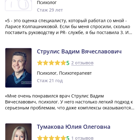
Психолог
Стаж 29 лет
«5 - это оценка специалисту, который работал со мной -
Ларисе Колпашниковой. Если бы меня спросили, сколько
поставить руководству и PR- службе, я бы поставила 3. И
вот почему. Недавно я посетила Инсайт после перерыва в
год. За это время цены выросли (но это нормально), моя
дисконтка потребо...»
Струлис Вадим Вячеславович
5
2 отзывов
Психолог, Психотерапевт
Стаж 21 год
«Мне очень понравился врач Струлис Вадим
Вячеславович, психолог. У него настолько легкий подход к
серьезным проблемам, что даже комплексы оказываются
не такими страшными и непреодолимыми. Огромное
спасибо ему за то, что помог мне справиться с моими
физиологическими сложностями! Я обязательн...»
Тумакова Юлия Олеговна
5
1 отзывов