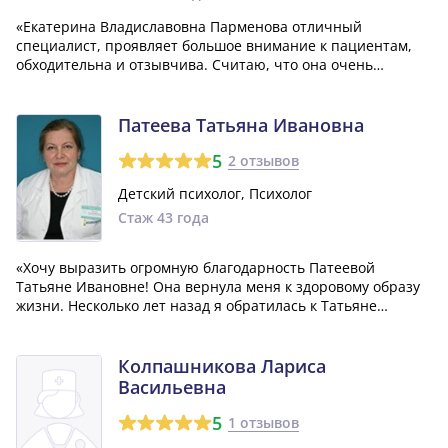
«Екатерина Владиславовна Парменова отличный
специалист, проявляет большое внимание к пациентам,
обходительна и отзывчива. Считаю, что она очень
хороший доктор, и хочу выразить ей огромное спасибо!
Если бы все врачи были такими опытными, вежливыми и
преданными своему делу, это было бы здоров...»
Патеева Татьяна Ивановна
5
2 отзывов
Детский психолог, Психолог
Стаж 43 года
«Хочу выразить огромную благодарность Патеевой
Татьяне Ивановне! Она вернула меня к здоровому образу
жизни. Несколько лет назад я обратилась к Татьяне
Ивановне с паническими атаками и состоянием
бызвыходности, кто хоть раз в жизни испытвал такое, меня
поймет. Она помогла мне выйти из этого...»
Колпашникова Лариса
Васильевна
5
1 отзывов