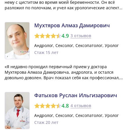
нему с циститом во время моей беременности. Он всё
разложил по полочкам, и учел как урологические аспекты,
так и особенности беременности. Прием велся в очень
комфортной обстановке, и доктор всё подробно объяснил.
Он проводил ультразвук с...»
Мухтяров Алмаз Дамирович
4.9
3 отзывов
Андролог, Сексолог, Сексопатолог, Уролог
Стаж 15 лет
«Я недавно проходил первичный прием у доктора
Мухтярова Алмаза Дамировича, андролога, и остался
довольно доволен. Врач показал себя как профессионал,
который хорошо знает свою область. В ходе приема, мы
разобрали все мои вопросы, после чего доктор назначил
мне лечение. Если возникнет необхо...»
Фатыхов Руслан Ильгизарович
4.8
4 отзывов
Андролог, Сексолог, Сексопатолог, Уролог
Стаж 20 лет