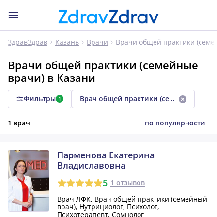
Врачи общей практики (семе
ЗдравЗдрав
Казань
Врачи
Врачи общей практики (семейные
врачи) в Казани
Фильтры
Врач общей практики (семейный врач)
1
1 врач
по популярности
Парменова Екатерина
Владиславовна
5
1 отзывов
Врач ЛФК, Врач общей практики (семейный
врач), Нутрициолог, Психолог,
Психотерапевт, Сомнолог