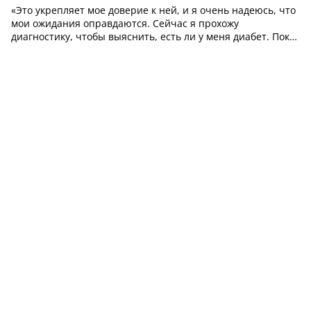
«Это укрепляет мое доверие к ней, и я очень надеюсь, что
мои ожидания оправдаются. Сейчас я прохожу
диагностику, чтобы выяснить, есть ли у меня диабет. Пока
я не знаю, что будет дальше, но пока я довольна. Мне
нравится подход врача, клиника очень приятная,
персонал вежливый.»