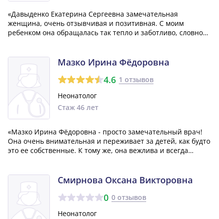
«Давыденко Екатерина Сергеевна замечательная
женщина, очень отзывчивая и позитивная. С моим
ребенком она обращалась так тепло и заботливо, словно
он был ее родным. В трудный момент, когда я переживала,
что моего молока не хватает, она поддержала меня и
успокоила. Когда я хотела перейти на с...»
Мазко Ирина Фёдоровна
4.6
1 отзывов
Неонатолог
Стаж 46 лет
«Мазко Ирина Фёдоровна - просто замечательный врач!
Она очень внимательная и переживает за детей, как будто
это ее собственные. К тому же, она вежлива и всегда
готова все объяснить и подсказать, что делать в той или
иной ситуации. Благодаря ей, моя малышка быстро
оправилась, и мы были выпис...»
Смирнова Оксана Викторовна
0
0 отзывов
Неонатолог