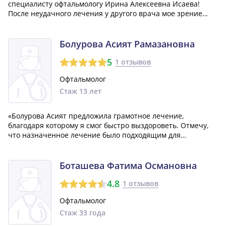
специалисту офтальмологу Ирина Алексеевна Исаева!
После неудачного лечения у другого врача мое зрение
было почти потеряно, но благодаря профессионализму и
опыту Ирины Алексеевны, мое зрение было восстановлено
почти с нуля. Огромное спасибо...»
Болурова Асият Рамазановна
5
1 отзывов
Офтальмолог
Стаж 13 лет
«Болурова Асият предложила грамотное лечение,
благодаря которому я смог быстро выздороветь. Отмечу,
что назначенное лечение было подходящим для
кормящей мамы, что для меня является немаловажным
фактором. Рекомендую данного специалиста!»
Боташева Фатима Османовна
4.8
1 отзывов
Офтальмолог
Стаж 33 года