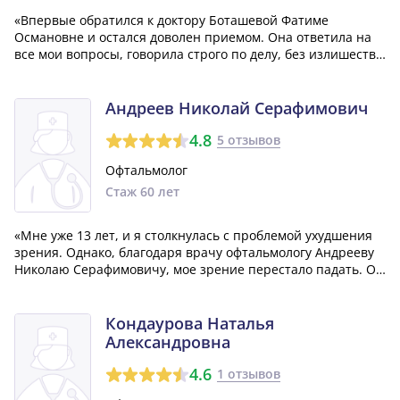
«Впервые обратился к доктору Боташевой Фатиме
Османовне и остался доволен приемом. Она ответила на
все мои вопросы, говорила строго по делу, без излишеств.
После приема она направила меня к неврологу. Считаю ее
достаточно профессиональным специалистом, и если мне
потребуется, обязательно ве...»
Андреев Николай Серафимович
4.8
5 отзывов
Офтальмолог
Стаж 60 лет
«Мне уже 13 лет, и я столкнулась с проблемой ухудшения
зрения. Однако, благодаря врачу офтальмологу Андрееву
Николаю Серафимовичу, мое зрение перестало падать. Он
действительно отличный специалист, и я очень
благодарна ему за его помощь.»
Кондаурова Наталья
Александровна
4.6
1 отзывов