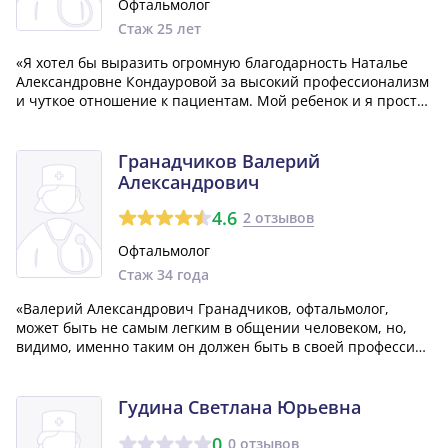
Офтальмолог
Стаж 25 лет
«Я хотел бы выразить огромную благодарность Наталье
Александровне Кондауровой за высокий профессионализм
и чуткое отношение к пациентам. Мой ребенок и я просто
не могли не порадоваться, когда общались с таким
замечательным доктором. Наталья Александровна -
действительно врач с большой буквы...»
Гранадчиков Валерий
Александрович
4.6
2 отзывов
Офтальмолог
Стаж 34 года
«Валерий Александрович Гранадчиков, офтальмолог,
может быть не самым легким в общении человеком, но,
видимо, именно таким он должен быть в своей профессии.
Как врач, он абсолютно уникален - он спас мой глаз,
который, похоже, никто другой бы не смог вылечить. Хочу
выразить ему огромную благо...»
Гудина Светлана Юрьевна
0
0 отзывов