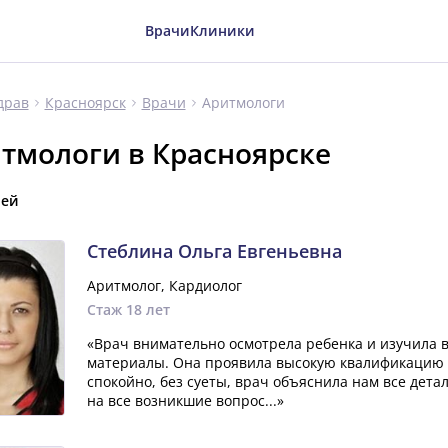
Врачи
Клиники
Аритмологи
драв
Красноярск
Врачи
тмологи в Красноярске
чей
Стеблина Ольга Евгеньевна
Аритмолог, Кардиолог
Стаж 18 лет
«Врач внимательно осмотрела ребенка и изучила 
материалы. Она проявила высокую квалификацию и
спокойно, без суеты, врач объяснила нам все дета
на все возникшие вопрос...»