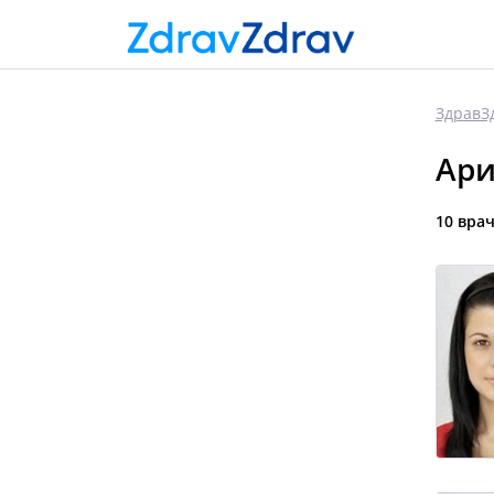
ЗдравЗ
Ари
10 вра