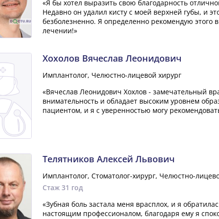
«Я бы хотел выразить свою благодарность отлично
Недавно он удалил кисту с моей верхней губы, и эт
безболезненно. Я определенно рекомендую этого в
лечении!»
Хохолов Вячеслав Леонидович
Имплантолог, Челюстно-лицевой хирург
«Вячеслав Леонидович Хохлов - замечательный вр
внимательность и обладает высоким уровнем образ
пациентом, и я с уверенностью могу рекомендовать
Телятников Алексей Львович
Имплантолог, Стоматолог-хирург, Челюстно-лицево
Стаж 31 год
«Зубная боль застала меня врасплох, и я обратила
настоящим профессионалом, благодаря ему я спок