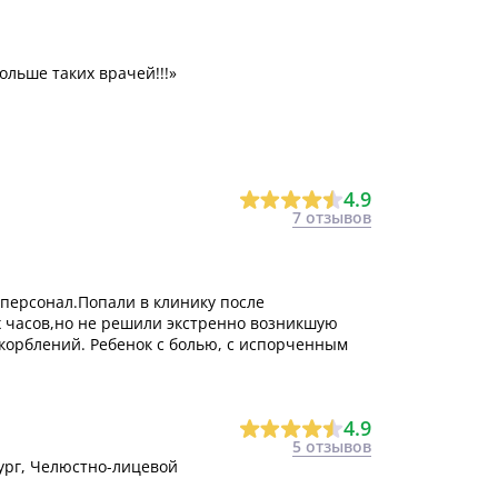
ольше таких врачей!!!»
4.9
7 отзывов
персонал.Попали в клинику после
-х часов,но не решили экстренно возникшую
корблений. Ребенок с болью, с испорченным
4.9
5 отзывов
ург, Челюстно-лицевой