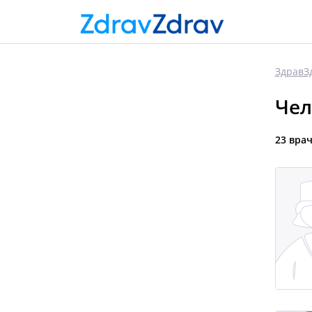
ЗдравЗ
Чел
23 вра