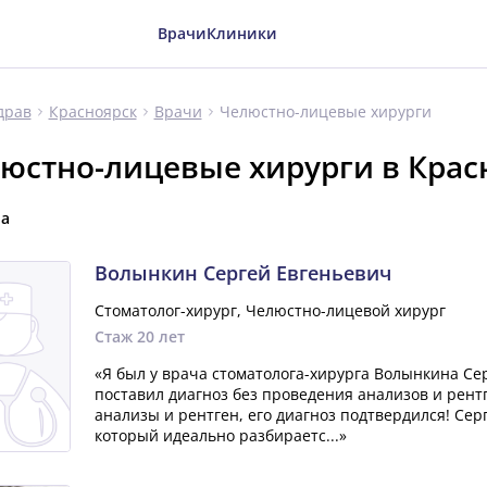
Врачи
Клиники
Челюстно-лицевые хирурги
драв
Красноярск
Врачи
юстно-лицевые хирурги в Крас
ча
Волынкин Сергей Евгеньевич
Стоматолог-хирург, Челюстно-лицевой хирург
Стаж 20 лет
«Я был у врача стоматолога-хирурга Волынкина Сер
поставил диагноз без проведения анализов и рент
анализы и рентген, его диагноз подтвердился! Сер
который идеально разбираетс...»