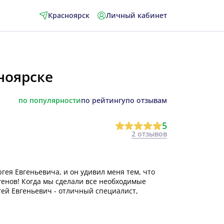
Красноярск
Личный кабинет
ноярске
по популярности
по рейтингу
по отзывам
5
2 отзывов
гея Евгеньевича, и он удивил меня тем, что
генов! Когда мы сделали все необходимые
гей Евгеньевич - отличный специалист,