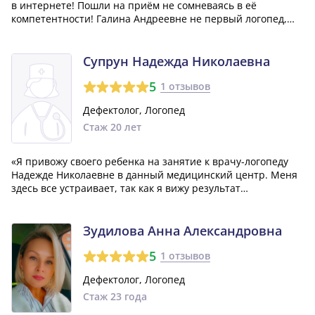
в интернете! Пошли на приём не сомневаясь в её
компетентности! Галина Андреевне не первый логопед,
к кому мы обратились с ребёнком из- за речевых
нарушений! Прежние посещения результатов не дали,
поэтому стали искать другого логопеда! Очень жалеем...»
Супрун Надежда Николаевна
5
1 отзывов
Дефектолог, Логопед
Стаж 20 лет
«Я привожу своего ребенка на занятие к врачу-логопеду
Надежде Николаевне в данный медицинский центр. Меня
здесь все устраивает, так как я вижу результат
от посещения данного специалиста. Надежда Николаевна
в первую очередь специалист в своем деле, нашла подход
к моему ребенку. Плюс ко всему...»
Зудилова Анна Александровна
5
1 отзывов
Дефектолог, Логопед
Стаж 23 года