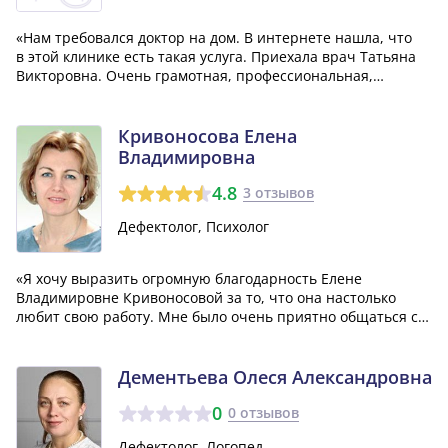
«Нам требовался доктор на дом. В интернете нашла, что
в этой клинике есть такая услуга. Приехала врач Татьяна
Викторовна. Очень грамотная, профессиональная,
рассудительная, спокойная, провела осмотр, доступно мне
все объяснила, приятная в общении. Все прошло хорошо,
я осталась довольна визи...»
Кривоносова Елена
Владимировна
4.8
3 отзывов
Дефектолог, Психолог
«Я хочу выразить огромную благодарность Елене
Владимировне Кривоносовой за то, что она настолько
любит свою работу. Мне было очень приятно общаться с
ней, и результаты этого общения меня удивили. Хотя я
обратился к ней на помощь несколько лет назад, но до сих
пор не могу забыть этот опыт. Е...»
Дементьева Олеся Александровна
0
0 отзывов
Дефектолог, Логопед