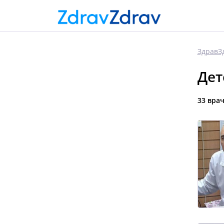
ЗдравЗ
Дет
33 вра