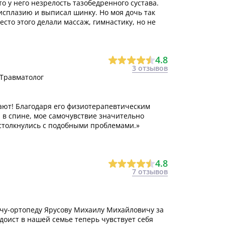
о у него незрелость тазобедренного сустава.
исплазию и выписал шинку. Но моя дочь так
сто этого делали массаж, гимнастику, но не
4.8
3 отзывов
 Травматолог
гают! Благодаря его физиотерапевтическим
й в спине, мое самочувствие значительно
 столкнулись с подобными проблемами.»
4.8
7 отзывов
ачу-ортопеду Ярусову Михаилу Михайловичу за
ист в нашей семье теперь чувствует себя