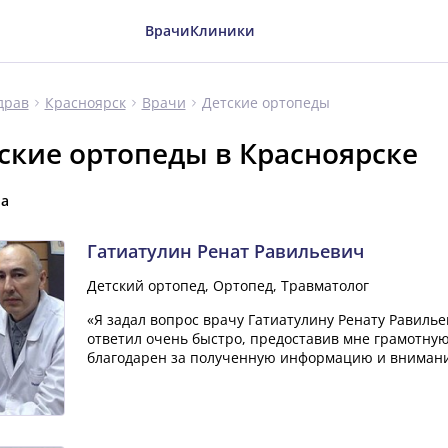
Врачи
Клиники
Детские ортопеды
драв
Красноярск
Врачи
ские ортопеды в Красноярске
ча
Гатиатулин Ренат Равильевич
Детский ортопед, Ортопед, Травматолог
«Я задал вопрос врачу Гатиатулину Ренату Равилье
ответил очень быстро, предоставив мне грамотну
благодарен за полученную информацию и внимание