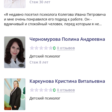
Стаж 30 лет
«Я недавно посетил психолога Колегова Ивана Петровича
и мне очень понравился его подход к работе. Он -
вдумчивый и спокойный человек, перед которым я не
испытывал страха делиться своими проблемами. Могу с
уверенностью сказать, что это хороший специалист, и я
хочу выразить ему огромную благо...»
Черномурова Полина Андреевна
0
0 отзывов
Детский психолог
Стаж 8 лет
Каркунова Кристина Витальевна
0
0 отзывов
Детский психолог