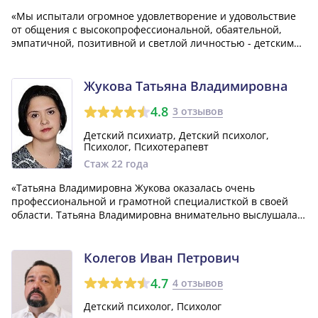
«Мы испытали огромное удовлетворение и удовольствие
от общения с высокопрофессиональной, обаятельной,
эмпатичной, позитивной и светлой личностью - детским
психологом Мишениной Натальей Михайловной. Мы были
счастливы познакомиться с ней и очень надеемся
встретиться с ней снова!»
Жукова Татьяна Владимировна
4.8
3 отзывов
Детский психиатр, Детский психолог,
Психолог, Психотерапевт
Стаж 22 года
«Татьяна Владимировна Жукова оказалась очень
профессиональной и грамотной специалисткой в своей
области. Татьяна Владимировна внимательно выслушала
меня, точно определила мое психологическое состояние и
назначила соответствующее лечение. Кроме того, она
дала мне полезные рекомендации, котор...»
Колегов Иван Петрович
4.7
4 отзывов
Детский психолог, Психолог