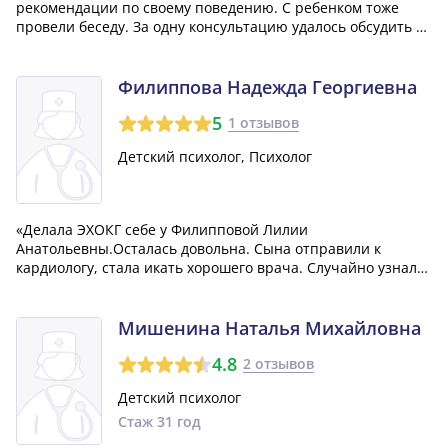
рекомендации по своему поведению. С ребенком тоже
провели беседу. За одну консультацию удалось обсудить и
разобраться во многих вопросах, как моих личных, так и
касающихся воспитания ребенка в целом. Специалист мне
очень понравился.»
Филиппова Надежда Георгиевна
5
1 отзывов
Детский психолог, Психолог
«Делала ЭХОКГ себе у Филипповой Лилии
Анатольевны.Осталась довольна. Сына отправили к
кардиологу, стала икать хорошего врача. Случайно узнала,
что Лилия Анатольевна принимает, как кардиолог детей.
Не задумываясь записалась к ней на приём. Не пожалела и
осталась полностью довольна приемом. О...»
Мишенина Наталья Михайловна
4.8
2 отзывов
Детский психолог
Стаж 31 год