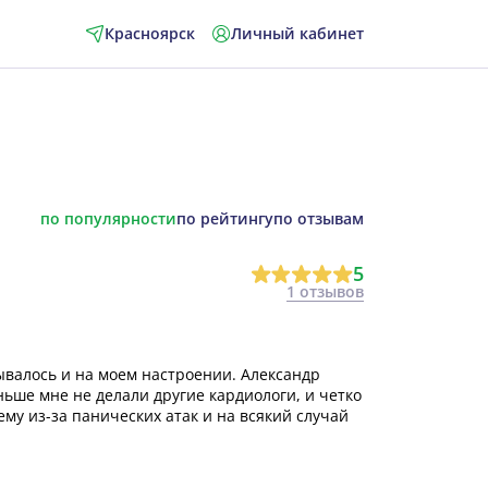
Красноярск
Личный кабинет
по популярности
по рейтингу
по отзывам
5
1 отзывов
ывалось и на моем настроении. Александр
ньше мне не делали другие кардиологи, и четко
ему из-за панических атак и на всякий случай