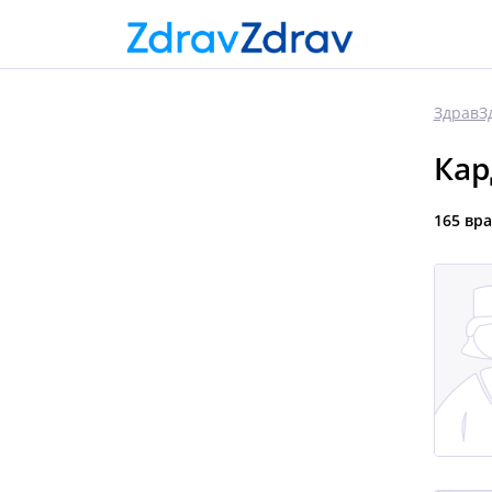
ЗдравЗ
Кар
165 вр