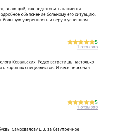
г, знающий, как подготовить пациента
подробное объяснение больному его ситуацию,
т большую уверенность и веру в успешном
5
1 отзывов
олога Ковальских. Редко встретишь настолько
го хороших специалистов. И весь персонал
5
1 отзывов
уквы Самохвалову Е.В. за безупречное