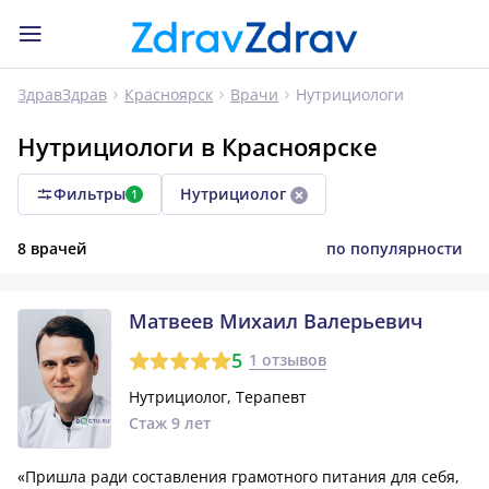
Нутрициологи
ЗдравЗдрав
Красноярск
Врачи
Нутрициологи в Красноярске
Фильтры
Нутрициолог
1
8 врачей
по популярности
Матвеев Михаил Валерьевич
5
1 отзывов
Нутрициолог, Терапевт
Стаж 9 лет
«Пришла ради составления грамотного питания для себя,