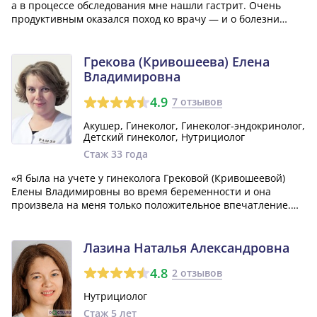
а в процессе обследования мне нашли гастрит. Очень
продуктивным оказался поход ко врачу — и о болезни
узнала и питание мне составили уже с учетом этого
знания.»
Грекова (Кривошеева) Елена
Владимировна
4.9
7 отзывов
Акушер, Гинеколог, Гинеколог-эндокринолог,
Детский гинеколог, Нутрициолог
Стаж 33 года
«Я была на учете у гинеколога Грековой (Кривошеевой)
Елены Владимировны во время беременности и она
произвела на меня только положительное впечатление.
Эта прекрасная и внимательная женщина всегда следила
за моими анализами, выписывала все необходимые
рецепты и витамины для беременных. Она...»
Лазина Наталья Александровна
4.8
2 отзывов
Нутрициолог
Стаж 5 лет