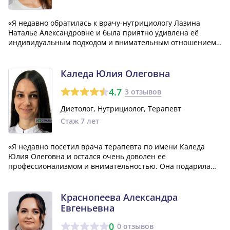
«Я недавно обратилась к врачу-нутрициологу Лазина
Наталье Александровне и была приятно удивлена её
индивидуальным подходом и внимательным отношением
ко мне. Несмотря на то, что я не имею медицинского
образования, она доступно и понятно объяснила мне все,
что мне было интересно.»
Каледа Юлия Олеговна
4.7
3 отзывов
Диетолог, Нутрициолог, Терапевт
Стаж 7 лет
«Я недавно посетил врача терапевта по имени Каледа
Юлия Олеговна и остался очень доволен ее
профессионализмом и внимательностью. Она подарила
мне надежду на то, что все врачи могут быть такими же
замечательными. Я хотел бы выразить свою
благодарность Юлии Олеговне за качественное лечение,
Краснопеева Александра
к...»
Евгеньевна
0
0 отзывов