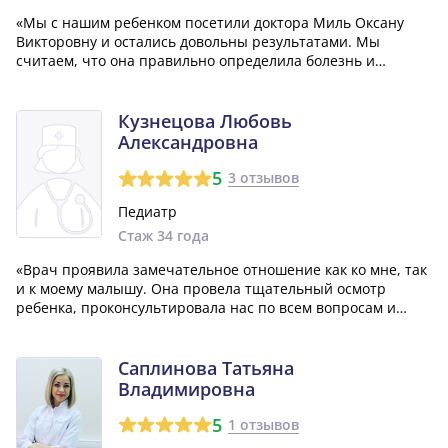
«Мы с нашим ребенком посетили доктора Миль Оксану
Викторовну и остались довольны результатами. Мы
считаем, что она правильно определила болезнь и
назначила эффективное лечение. Мы с уверенностью
можем порекомендовать этого специалиста и другим
родителям!»
Кузнецова Любовь
Александровна
5
3 отзывов
Педиатр
Стаж 34 года
«Врач проявила замечательное отношение как ко мне, так
и к моему малышу. Она провела тщательный осмотр
ребенка, проконсультировала нас по всем вопросам и
предоставила всю необходимую информацию с
рекомендациями по уходу за ребенком. Мы считаем, что
Кузнецова Любовь Александровна - отличный...»
Саплинова Татьяна
Владимировна
5
1 отзывов