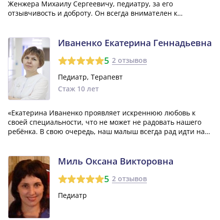
Женжера Михаилу Сергеевичу, педиатру, за его
отзывчивость и доброту. Он всегда внимателен к
маленьким пациентам, выслушивает их, что положительно
сказывается на отношениях между ребенком и доктором.
Большое спасибо ему за это!»
Иваненко Екатерина Геннадьевна
5
2 отзывов
Педиатр, Терапевт
Стаж 10 лет
«Екатерина Иваненко проявляет искреннюю любовь к
своей специальности, что не может не радовать нашего
ребёнка. В свою очередь, наш малыш всегда рад идти на
приём к ней, благодаря её умению найти подход к детям.
Эта педиатр всегда предлагает эффективное лечение,
которое крайне положительно о...»
Миль Оксана Викторовна
5
2 отзывов
Педиатр