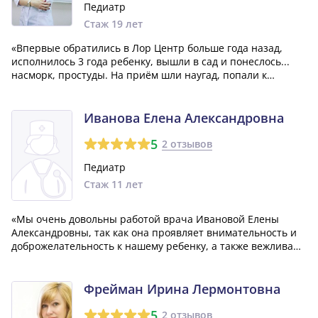
Педиатр
Стаж 19 лет
«Впервые обратились в Лор Центр больше года назад,
исполнилось 3 года ребенку, вышли в сад и понеслось...
насморк, простуды. На приём шли наугад, попали к
доктору Весте Владиславовне, с той поры только к ней.
Врач компетентный, адекватные назначения, приветлива
и доброжелательна, найдет общ...»
Иванова Елена Александровна
5
2 отзывов
Педиатр
Стаж 11 лет
«Мы очень довольны работой врача Ивановой Елены
Александровны, так как она проявляет внимательность и
доброжелательность к нашему ребенку, а также вежлива
по отношению к нам, родителям. Все назначения, которые
она делает, всегда конкретные и без излишеств.»
Фрейман Ирина Лермонтовна
5
2 отзывов