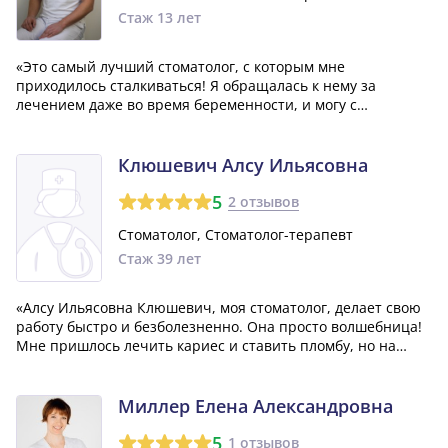
Стаж 13 лет
«Это самый лучший стоматолог, с которым мне
приходилось сталкиваться! Я обращалась к нему за
лечением даже во время беременности, и могу с
уверенностью сказать, что он очень толковый и отличный
специалист, а также замечательный человек. У него
буквально золотые руки, ведь он способен сделат...»
Клюшевич Алсу Ильясовна
5
2 отзывов
Стоматолог, Стоматолог-терапевт
Стаж 39 лет
«Алсу Ильясовна Клюшевич, моя стоматолог, делает свою
работу быстро и безболезненно. Она просто волшебница!
Мне пришлось лечить кариес и ставить пломбу, но на
удивление, в это время я не испытывал никакого страха.
Алсу Ильясовна так мастерски вовлекла меня в разговор,
что я забыл о том, что...»
Миллер Елена Александровна
5
1 отзывов