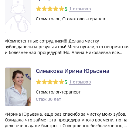
5
1 отзывов
Стоматолог, Стоматолог-терапевт
«Компетентные сотрудники!!! Делала чистку
зубов,давольна результатом! Меня пугали,что неприятная
и болезненная процедура!!!Но, Алена Николаевна все
сделала на высшем уровне! Проконсультировала о
дальнейшем лечение сроках, квалифицированный
опытный врач!!! Сделала подарочек !) очень приятно...»
Симакова Ирина Юрьевна
5
1 отзывов
Стоматолог-терапевт
Стаж 30 лет
«Ирина Юрьевна, еще раз спасибо за чистку моих зубов.
Ожидала что займет эта процедура много времени, но на
деле очень даже быстро. + Совершенно безболезненно,
работа мега аккуратна»