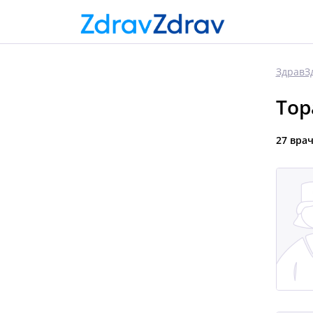
ЗдравЗ
Тор
27 вра