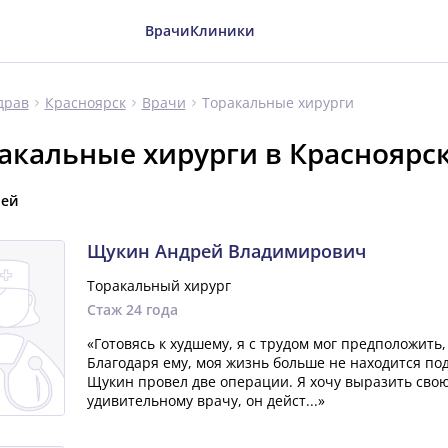
Врачи
Клиники
Торакальные хирурги
драв
Красноярск
Врачи
акальные хирурги в Красноярс
чей
Щукин Андрей Владимирович
Торакальный хирург
Стаж 24 года
«Готовясь к худшему, я с трудом мог предположить,
Благодаря ему, моя жизнь больше не находится под
Щукин провел две операции. Я хочу выразить свою
удивительному врачу, он дейст...»