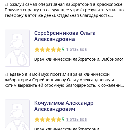
«Пожалуй самая оперативная лаборатория в Красноярске.
Получил справку на следующее утро (а результат узнал по
телефону в этот же день). Отдельная благодарность
заведующему клинико-серологической лаборатории -
Попову Виталию Галактионовичу! P.S. Лабораторные
исследования биоматериалов пациен...»
Серебренникова Ольга
Александровна
5
1 отзывов
Врач клинической лаборатории, Эмбриолог
«Недавно я и мой муж посетили врача клинической
лаборатории Серебренникову Ольгу Александровну и
хотим выразить ей огромную благодарность. К сожалению,
я не смогла сказать это ей лично, так как растерялась. Нам
очень понравилось, что доктор прислушивалась к нам и
детально всё разъяснила. Бл...»
Кочулимов Александр
Александрович
5
1 отзывов
Врач клинической лаборатории