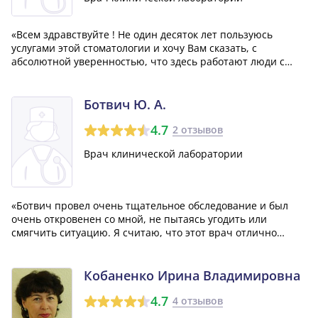
«Всем здравствуйте ! Не один десяток лет пользуюсь
услугами этой стоматологии и хочу Вам сказать, с
абсолютной уверенностью, что здесь работают люди с
высокими профессиональными навыками, очень
вежливые и внимательные. Хочу выразить слова глубокой
благодарности доктору Кочулимовой Ирине Ген...»
Ботвич Ю. А.
4.7
2 отзывов
Врач клинической лаборатории
«Ботвич провел очень тщательное обследование и был
очень откровенен со мной, не пытаясь угодить или
смягчить ситуацию. Я считаю, что этот врач отлично
подходит для людей, которые адекватно воспринимают
реальность и готовы слышать правду о своем состоянии.
Рекомендую его всем таким пациентам...»
Кобаненко Ирина Владимировна
4.7
4 отзывов