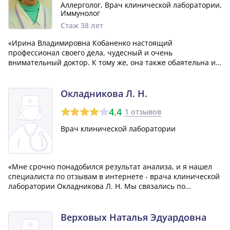
Аллерголог, Врач клинической лаборатории,
Иммунолог
Стаж 38 лет
«Ирина Владимировна Кобаненко настоящий
профессионал своего дела, чудесный и очень
внимательный доктор. К тому же, она также обаятельна и
приветлива. Благодарю ее за помощь и доброе
отношение. Желаю ей здоровья и успехов в
профессиональной деятельности!»
Окладникова Л. Н.
4.4
1 отзывов
Врач клинической лаборатории
«Мне срочно понадобился результат анализа, и я нашел
специалиста по отзывам в интернете - врача клинической
лаборатории Окладникова Л. Н. Мы связались по
телефону, и мне помогли очень оперативно и
профессионально. Я очень благодарен за такой высокий
уровень обслуживания и рад, что нашел нас...»
Верховых Наталья Эдуардовна