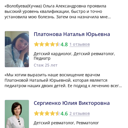
«Волобуева(Кучма) Ольга Александровна проявила
высокий уровень квалификации, быстро и точно
установила мою болезнь. Затем она назначила мне
эффективное лечение - всего через несколько дней я
полностью избавился от боли. Ольга Александровна не
просто помогла мне справиться с текущим состояни...»
Платонова Наталья Юрьевна
4.8
1 отзывов
Детский кардиолог, Детский ревматолог,
Педиатр
Стаж 25 лет
«Мы хотим выразить наше восхищение врачом
Платоновой Натальей Юрьевной, которая является
педиатром наших двоих детей. Ее подход к лечению всегда
основан на здравом смысле и знаниях, а ее советы
действительно помогают. Благодаря Наталье Юрьевне,
наши дети чувствуют себя здоровыми и счастливы...»
Сергиенко Юлия Викторовна
4.6
2 отзывов
Детский ревматолог, Ревматолог