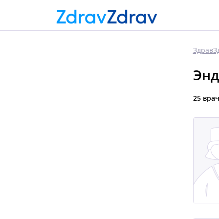
ЗдравЗ
Энд
25 вра