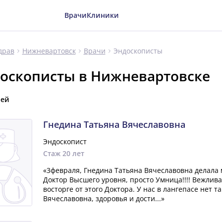
Врачи
Клиники
Эндоскописты
драв
Нижневартовск
Врачи
оскописты в Нижневартовске
чей
Гнедина Татьяна Вячеславовна
Эндоскопист
Стаж 20 лет
«3февраля, Гнедина Татьяна Вячеславовна делала м
Доктор Высшего уровня, просто Умница!!!! Вежлива
восторге от этого Доктора. У нас в лангепасе нет т
Вячеславовна, здоровья и дости...»