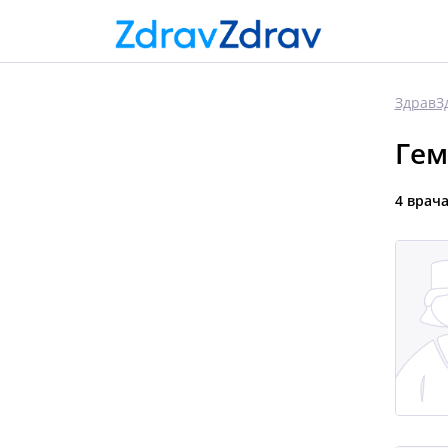
ЗдравЗ
Гем
4 врач