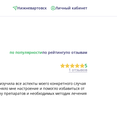
Нижневартовск
Личный кабинет
по популярности
по рейтингу
по отзывам
5
1 отзывов
зучила все аспекты моего конкретного случая
няло мне настроение и помогло избавиться от
ру препаратов и необходимых методик лечения