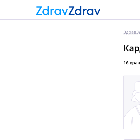
ЗдравЗ
Кар
16 вра