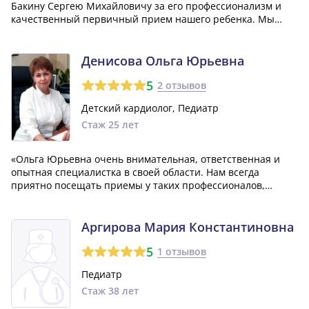
Бакину Сергею Михайловичу за его профессионализм и
качественный первичный прием нашего ребенка. Мы
были приятно удивлены высоким уровнем взаимодействия
с пациентами и с радостью рекомендуем его услуги
другим.»
Денисова Ольга Юрьевна
5
2 отзывов
Детский кардиолог, Педиатр
Стаж 25 лет
«Ольга Юрьевна очень внимательная, ответственная и
опытная специалистка в своей области. Нам всегда
приятно посещать приемы у таких профессионалов,
которые дают только нужные и полезные советы. Большое
спасибо за ваш профессионализм!»
Аргирова Мария Константиновна
5
1 отзывов
Педиатр
Стаж 38 лет