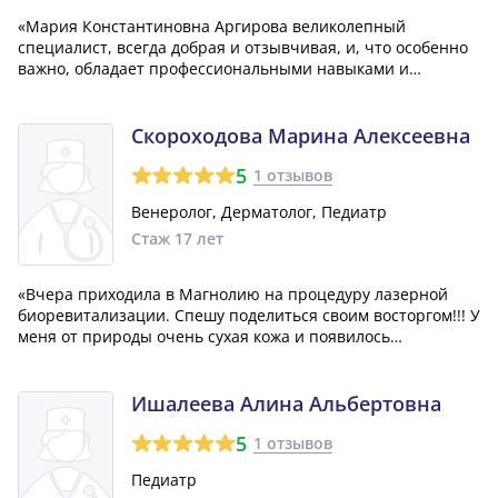
«Мария Константиновна Аргирова великолепный
специалист, всегда добрая и отзывчивая, и, что особенно
важно, обладает профессиональными навыками и
знаниями. Мы очень рады, что нашим детским врачом
является именно она и бы хотели видеть больше таких
специалистов по медицине.»
Скороходова Марина Алексеевна
5
1 отзывов
Венеролог, Дерматолог, Педиатр
Стаж 17 лет
«Вчера приходила в Магнолию на процедуру лазерной
биоревитализации. Спешу поделиться своим восторгом!!! У
меня от природы очень сухая кожа и появилось
достаточно много мелких морщинок, давно собиралась
поставить уколы красоты, но всегда боялась. В интернете
прочитала, что в Магнолии есть ал...»
Ишалеева Алина Альбертовна
5
1 отзывов
Педиатр