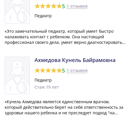
5
1 отзывов
Педиатр
«Это замечательный педиатр, который умеет быстро
налаживать контакт с ребенком. Она настоящий
профессионал своего дела, умеет верно диагностировать и
проводить лечение без ненужного назначения множества
лекарств. А еще она всегда на связи, готова ответить на
наши вопросы и помочь нам в любо...»
Ахмедова Кунель Байрамовна
5
1 отзывов
Педиатр
Стаж 19 лет
«Кунель Ахмедова является единственным врачом,
который действительно берет на себя ответственность за
здоровье нашего ребенка и не преследует подход "на
всякий случай". В отличие от некоторых других педиатров,
доктор Ахмедова не выписывает антибиотики при
обычной простуде, обходясь более ща...»