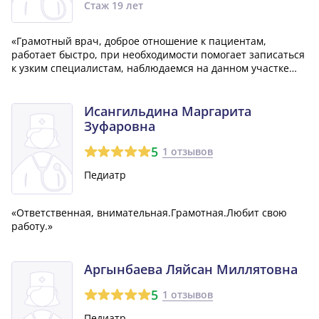
Стаж 19 лет
«Грамотный врач, доброе отношение к пациентам,
работает быстро, при необходимости помогает записаться
к узким специалистам, наблюдаемся на данном участке
лет восемь и врач всегда оставляет только хорошее
впечатление. И медсестра на этом участке работает давно,
очень внимательная и отзывчива...»
Исангильдина Маргарита
Зуфаровна
5
1 отзывов
Педиатр
«Ответственная, внимательная.Грамотная.Любит свою
работу.»
Аргынбаева Ляйсан Миллятовна
5
1 отзывов
Педиатр