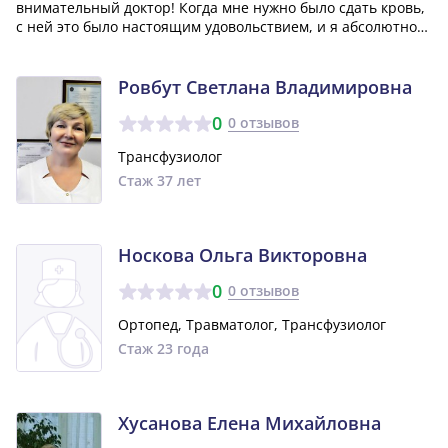
внимательный доктор! Когда мне нужно было сдать кровь,
с ней это было настоящим удовольствием, и я абсолютно
не испытывал страха. Впечатление о ней сложилось слегка
строгим, но я убедился, что она прекрасно знает свое
дело!»
Ровбут Светлана Владимировна
0
0 отзывов
Трансфузиолог
Стаж 37 лет
Носкова Ольга Викторовна
0
0 отзывов
Ортопед, Травматолог, Трансфузиолог
Стаж 23 года
Хусанова Елена Михайловна