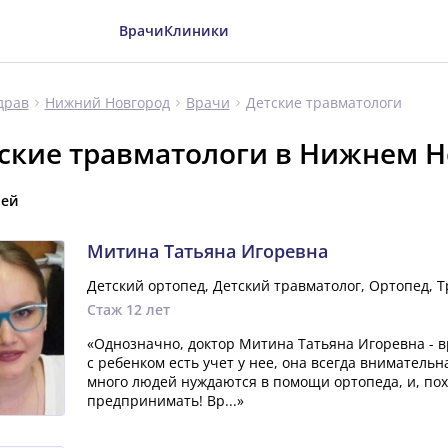
Врачи
Клиники
Детские травматологи
драв
Нижний Новгород
Врачи
ские травматологи в Нижнем Н
чей
Митина Татьяна Игоревна
Детский ортопед, Детский травматолог, Ортопед, 
Стаж 12 лет
«Однозначно, доктор Митина Татьяна Игоревна - вр
с ребенком есть учет у нее, она всегда внимательн
много людей нуждаются в помощи ортопеда, и, пох
предпринимать! Вр...»