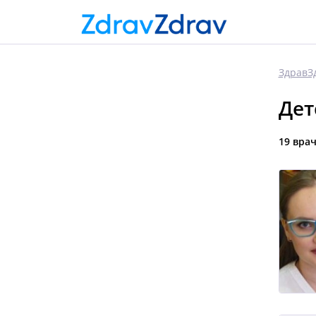
ЗдравЗ
Дет
19 вра