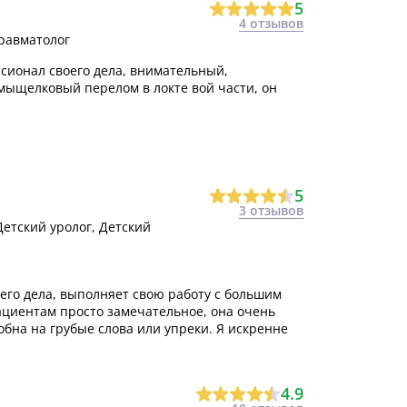
5
4 отзывов
Травматолог
сионал своего дела, внимательный,
мыщелковый перелом в локте вой части, он
5
3 отзывов
Детский уролог, Детский
го дела, выполняет свою работу с большим
ациентам просто замечательное, она очень
обна на грубые слова или упреки. Я искренне
4.9