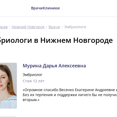
Врачи
Клиники
Эмбриологи
драв
Нижний Новгород
Врачи
риологи в Нижнем Новгороде
ч
Мурина Дарья Алексеевна
Эмбриолог
Стаж 12 лет
«Огромное спасибо Весенко Екатерине Андреевне 
Без их терпения и поддержки ничего бы не получ
вторым.»