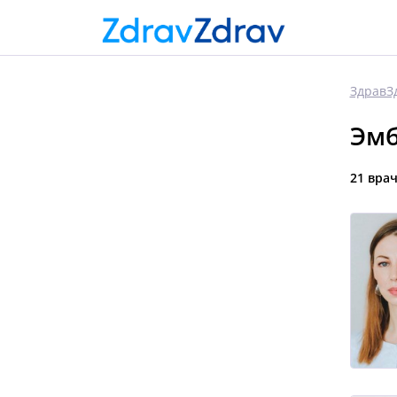
ЗдравЗ
Эмб
21 вра