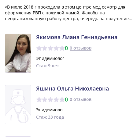
«В июле 2018 г проходила в этом центре мед осмотр для
оформления РВП с пожилой мамой. Жалобы на
неорганизованную работу центра, очередь на получение
результатов анализов крайне стихийна, врач (а именно
Казанская Галина Михайловна) делает вид, что ничего не
замечает, выдаёт справки с ошибкам...»
Якимова Лиана Геннадьевна
0
0 отзывов
Эпидемиолог
Стаж 9 лет
Яшина Ольга Николаевна
0
0 отзывов
Эпидемиолог
Стаж 33 года