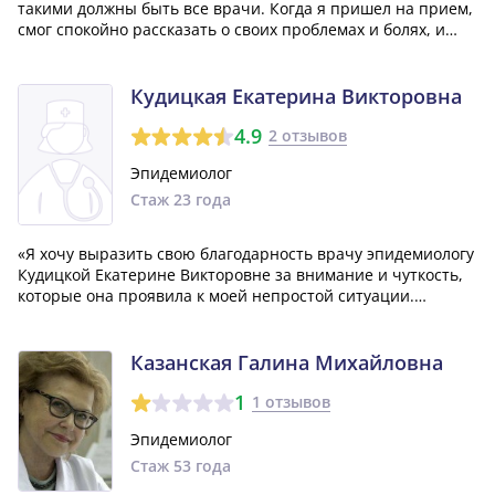
такими должны быть все врачи. Когда я пришел на прием,
смог спокойно рассказать о своих проблемах и болях, и
Любовь Валерьевна уделила мне время и внимание. Она
измерила мое давление, выписала направление на
обследование, дала советы о других...»
Кудицкая Екатерина Викторовна
4.9
2 отзывов
Эпидемиолог
Стаж 23 года
«Я хочу выразить свою благодарность врачу эпидемиологу
Кудицкой Екатерине Викторовне за внимание и чуткость,
которые она проявила к моей непростой ситуации.
Екатерина Викторовна терпеливо и доступно мне все
объяснила и рассказала, что сделало процесс понимания
намного проще. Огромное спасиб...»
Казанская Галина Михайловна
1
1 отзывов
Эпидемиолог
Стаж 53 года