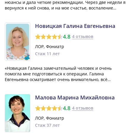
нюансы и дала четкие рекомендации. Через две недели я
вернулся к ней снова, и на мое счастье, воспаление
прошло, и голос стал восстанавливаться, хотя еще не
полностью. Врач направила меня к фонопеду, что, по
моему мнению, будет очень полезны...»
Новицкая Галина Евгеньевна
4.8
4 отзывов
ЛОР, Фониатр
Стаж 11 лет
«Новицкая Галина замечательный человек и очень
помогла мне подготовиться к операции. Галина
Евгеньевна осматривает очень внимательно, всё
объясняет и тратит много времени на каждого пациента, в
отличие от некоторых других врачей! Мне делали проколы
в носу, и весь процесс не было больно отно...»
Малова Марина Михайловна
4.8
4 отзывов
ЛОР, Фониатр
Стаж 37 лет