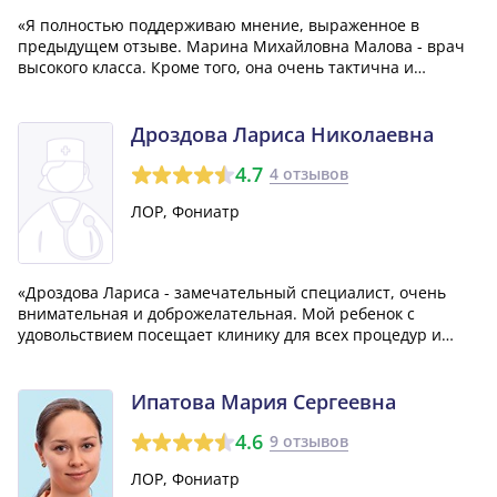
«Я полностью поддерживаю мнение, выраженное в
предыдущем отзыве. Марина Михайловна Малова - врач
высокого класса. Кроме того, она очень тактична и
доброжелательна. Благодарю ее за ее профессионализм и
заботу.»
Дроздова Лариса Николаевна
4.7
4 отзывов
ЛОР, Фониатр
«Дроздова Лариса - замечательный специалист, очень
внимательная и доброжелательная. Мой ребенок с
удовольствием посещает клинику для всех процедур и
всегда говорит, что очень любит эту врачиху. Все советы и
рекомендации, которые она нам давала, помогли нам
быстро восстановиться после операц...»
Ипатова Мария Сергеевна
4.6
9 отзывов
ЛОР, Фониатр