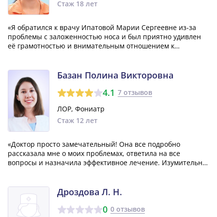
Стаж 18 лет
«Я обратился к врачу Ипатовой Марии Сергеевне из-за
проблемы с заложенностью носа и был приятно удивлен
её грамотностью и внимательным отношением к
пациентам. В отличие от других, более
"разрекламированных" врачей, она сразу же поставила
верный диагноз - вазомоторный ринит - на первом же
Базан Полина Викторовна
пр...»
4.1
7 отзывов
ЛОР, Фониатр
Стаж 12 лет
«Доктор просто замечательный! Она все подробно
рассказала мне о моих проблемах, ответила на все
вопросы и назначила эффективное лечение. Изумительно,
но проблема была решена сразу после первого визита!
Очень советую всем этого специалиста!»
Дроздова Л. Н.
0
0 отзывов