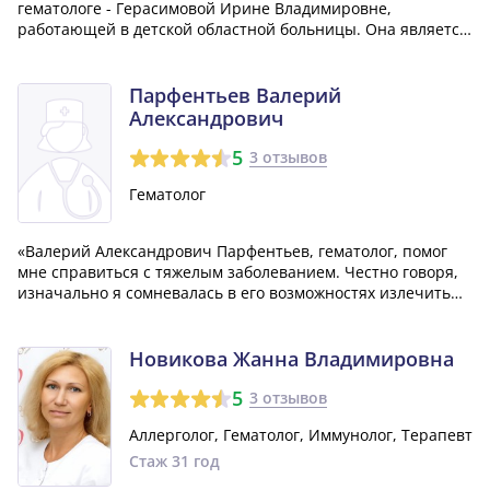
гематологе - Герасимовой Ирине Владимировне,
работающей в детской областной больницы. Она является
заведующей отделением гематологии и очень
профессиональна в своей работе. Врач Герасимова
помогает справиться с проблемами, связанными с кровью,
Парфентьев Валерий
и...»
Александрович
5
3 отзывов
Гематолог
«Валерий Александрович Парфентьев, гематолог, помог
мне справиться с тяжелым заболеванием. Честно говоря,
изначально я сомневалась в его возможностях излечить
меня, но я не правильно оценила навыки врача и его
стремление помочь своим пациентам всеми средствами.
Хочу искренне поблагодарить В...»
Новикова Жанна Владимировна
5
3 отзывов
Аллерголог, Гематолог, Иммунолог, Терапевт
Стаж 31 год