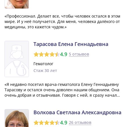
«Профессионал. Делает все, чтобы человек остался в этом
мире. И у неё получается. Для меня, человека далёкого от
медицины, это кажется чудом.»
Тарасова Елена Геннадьевна
4.9
5 отзывов
Гематолог
Стаж 30 лет
«Я недавно посетил врача-гематолога Елену Геннадьевну
Тарасову и остался очень доволен нашим общением. Она
очень добрая и отзывчивая. Говоря с ней, я сразу начал
забывать о своих болезнях и чувствовал, что мне
прибавляется стимул для выздоровления. Елена
Геннадьевна – талантливый врач, и я...»
Волкова Светлана Александровна
4.9
26 отзывов