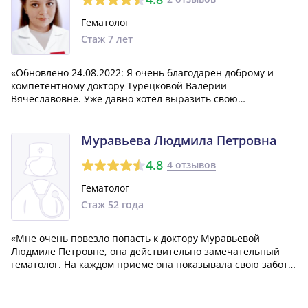
Гематолог
Стаж 7 лет
«Обновлено 24.08.2022: Я очень благодарен доброму и
компетентному доктору Турецковой Валерии
Вячеславовне. Уже давно хотел выразить свою
признательность! Дата отзыва 3.12.2022: Я очень рад, что
нашел настоящего профессионала в лице доктора
Турецковой. Определенно обращусь к ней снова и п...»
Муравьева Людмила Петровна
4.8
4 отзывов
Гематолог
Стаж 52 года
«Мне очень повезло попасть к доктору Муравьевой
Людмиле Петровне, она действительно замечательный
гематолог. На каждом приеме она показывала свою заботу
и понимание. Когда мне делали пункцию, она меня
поддерживала и успокаивала. Благодаря ей удалось
установить правильный диагноз и найти при...»