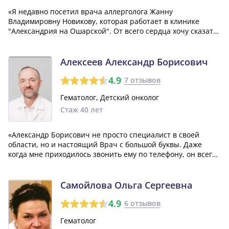
«Я недавно посетил врача аллерголога Жанну
Владимировну Новикову, которая работает в клинике
"Александрия на Ошарской". От всего сердца хочу сказать,
что она очень грамотный специалист и, безусловно,
мастер своего дела. Я остался очень доволен этим визитом
и обращусь к ней в случае необходи...»
Алексеев Александр Борисович
4.9
7 отзывов
Гематолог, Детский онколог
Стаж 40 лет
«Александр Борисович не просто специалист в своей
области, но и настоящий Врач с большой буквы. Даже
когда мне приходилось звонить ему по телефону, он всегда
находил время проконсультировать и помочь мне. Он
прекрасный человек, и я благодарен ему за его
профессионализм и внимательное отноше...»
Самойлова Ольга Сергеевна
4.9
6 отзывов
Гематолог