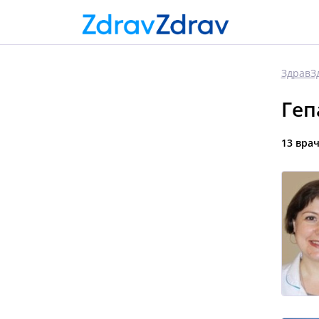
ЗдравЗ
Геп
13 вра