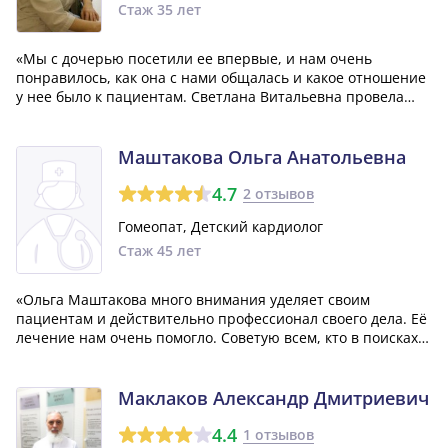
Стаж 35 лет
«Мы с дочерью посетили ее впервые, и нам очень
понравилось, как она с нами общалась и какое отношение
у нее было к пациентам. Светлана Витальевна провела
осмотр, проконсультировала нас, порекомендовала
пройти необходимое обследование и предложила
подходящее лечение. У меня остались только п...»
Маштакова Ольга Анатольевна
4.7
2 отзывов
Гомеопат, Детский кардиолог
Стаж 45 лет
«Ольга Маштакова много внимания уделяет своим
пациентам и действительно профессионал своего дела. Её
лечение нам очень помогло. Советую всем, кто в поисках
хорошего доктора, обратиться к ней. Ей отдельное спасибо
от нас!»
Маклаков Александр Дмитриевич
4.4
1 отзывов