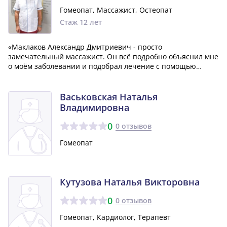
Гомеопат, Массажист, Остеопат
Стаж 12 лет
«Маклаков Александр Дмитриевич - просто
замечательный массажист. Он всё подробно объяснил мне
о моём заболевании и подобрал лечение с помощью
гомеопатических препаратов. Я остался под очень
хорошим впечатлением после визита к этому доктору. Он
предельно внимательный и грамотный, общается оч...»
Васьковская Наталья
Владимировна
0
0 отзывов
Гомеопат
Кутузова Наталья Викторовна
0
0 отзывов
Гомеопат, Кардиолог, Терапевт