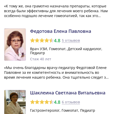
«К тому же, она грамотно назначала препараты, которые
всегда были эффективны для лечения моего ребенка. Нам
особенно подошло лечение гомеопатией, так как это
наилучший подход для детей. Я всем рекомендую
обращаться к Байковой Татьяне Леонидовне – она
действительно замечательный врач!»
Федотова Елена Павловна
4.8
5 отзывов
Врач УЗИ, Гомеопат, Детский кардиолог,
Педиатр
Стаж 40 лет
«Мы очень благодарны врачу-педиатру Федотовой Елене
Павловне за ее компетентность и внимательность во
время лечения нашего ребенка. Она тщательно следит за
динамикой выздоровления и не перегружает нашего
малыша излишним количеством лекарств. Елена Павловна
способна найти отличный подход к р...»
Шаклеина Светлана Витальевна
4.8
6 отзывов
Гастроэнтеролог, Гомеопат, Педиатр