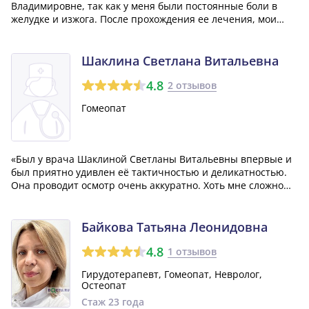
Владимировне, так как у меня были постоянные боли в
желудке и изжога. После прохождения ее лечения, мои
боли практически полностью исчезли, и изжога теперь
тоже не мучает меня! Она - замечательный врач, который
значительно мне помог.»
Шаклина Светлана Витальевна
4.8
2 отзывов
Гомеопат
«Был у врача Шаклиной Светланы Витальевны впервые и
был приятно удивлен её тактичностью и деликатностью.
Она проводит осмотр очень аккуратно. Хоть мне сложно
судить о её профессионализме, но в плане отношения ко
мне как к пациенту, мне всё очень понравилось.»
Байкова Татьяна Леонидовна
4.8
1 отзывов
Гирудотерапевт, Гомеопат, Невролог,
Остеопат
Стаж 23 года