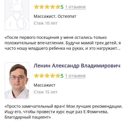
5
1 отзывов
Массажист, Остеопат
Стаж 10 лет
«После первого посещения у меня остались только
положительные впечатления. Будучи мамой трех детей, я
часто ношу младшего ребенка на руках, и это нагружает
мою спину. Но после приема у Лапшина Михаила
Эдуардовича я почувствовала себя отлично, как давно не
чувствовала. Он подробно собрал мою...»
Ленин Александр Владимирович
5
1 отзывов
Массажист
Стаж 15 лет
«Просто замечательный врач! Мои лучшие рекомендации.
Ищу его, чтобы провести курс еще раз Е.Фомичева,
благодарный пациент»