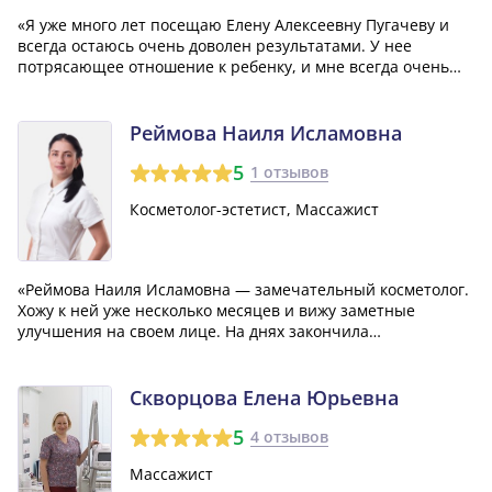
«Я уже много лет посещаю Елену Алексеевну Пугачеву и
всегда остаюсь очень доволен результатами. У нее
потрясающее отношение к ребенку, и мне всегда очень
приятно приходить на массаж именно к такому доброму,
хорошему и отзывчивому специалисту. Во время массажа
она не только тщательно делает...»
Реймова Наиля Исламовна
5
1 отзывов
Косметолог-эстетист, Массажист
«Реймова Наиля Исламовна — замечательный косметолог.
Хожу к ней уже несколько месяцев и вижу заметные
улучшения на своем лице. На днях закончила
интенсивный курс Catio Vital от Mary Cohr. Теперь советую
эту процедуру подругам. Это и глубокое очищение, и
воздействие на кожу специальным аппар...»
Скворцова Елена Юрьевна
5
4 отзывов
Массажист