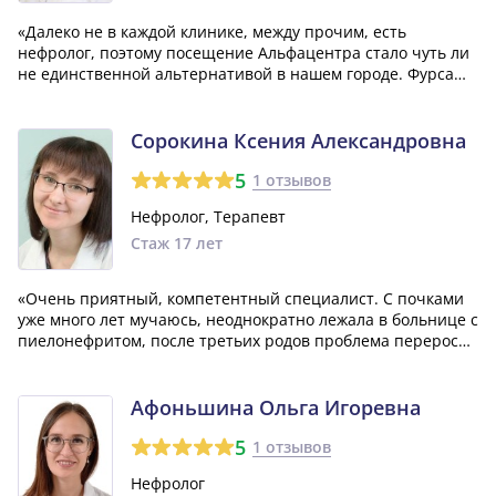
«Далеко не в каждой клинике, между прочим, есть
нефролог, поэтому посещение Альфацентра стало чуть ли
не единственной альтернативой в нашем городе. Фурса
Мария Николаевна — врач, довольно уважаемый среди
пациентов, много слыша о ней от других, когда лежала в
больнице. С пиелонефритом шутки...»
Сорокина Ксения Александровна
5
1 отзывов
Нефролог, Терапевт
Стаж 17 лет
«Очень приятный, компетентный специалист. С почками
уже много лет мучаюсь, неоднократно лежала в больнице с
пиелонефритом, после третьих родов проблема переросла
в хроническую. Наблюдаюсь у Ксении Александровны,
доктор от и до знает историю моей болезни, переживает и
сочувствует, это неподд...»
Афоньшина Ольга Игоревна
5
1 отзывов
Нефролог