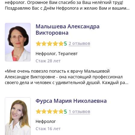
нефролог. Огромное Вам спасибо за Ваш нелёгкий труд!
Поздравляю Вас с Днём Нефролога и желаю Вам и вашим
близким здоровья и благополучия!»
Малышева Александра
Викторовна
5
2 отзывов
Нефролог, Терапевт
Стаж 28 лет
«Мне очень повезло попасть к врачу Малышевой
Александре Викторовне - она настоящий профессионал
своего дела и человек с удивительной душой. Каждый раз,
когда я обращаюсь к ней, я получаю качественную
медицинскую помощь и исчерпывающие ответы на все
интересующие меня вопросы о моем заболеван...»
Фурса Мария Николаевна
5
1 отзывов
Нефролог
Стаж 16 лет