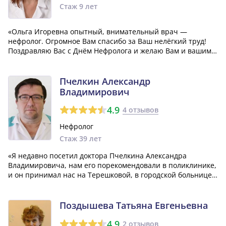
Стаж 9 лет
«Ольга Игоревна опытный, внимательный врач —
нефролог. Огромное Вам спасибо за Ваш нелёгкий труд!
Поздравляю Вас с Днём Нефролога и желаю Вам и вашим
близким здоровья и благополучия!»
Пчелкин Александр
Владимирович
4.9
4 отзывов
Нефролог
Стаж 39 лет
«Я недавно посетил доктора Пчелкина Александра
Владимировича, нам его порекомендовали в поликлинике,
и он принимал нас на Терешковой, в городской больнице
номер 1. Он - нефролог, и нам очень помог с нашими
проблемами.»
Поздышева Татьяна Евгеньевна
4.9
2 отзывов