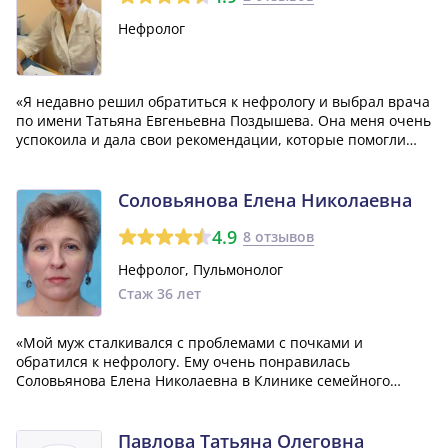
Нефролог
«Я недавно решил обратиться к нефрологу и выбрал врача
по имени Татьяна Евгеньевна Поздышева. Она меня очень
успокоила и дала свои рекомендации, которые помогли
мне быстро поправиться. Все анализы подтвердили
хорошие результаты. Я очень благодарен ей за грамотное
лечение!»
Соловьянова Елена Николаевна
4.9
8 отзывов
Нефролог, Пульмонолог
Стаж 36 лет
«Мой муж сталкивался с проблемами с почками и
обратился к нефрологу. Ему очень понравилась
Соловьянова Елена Николаевна в Клинике семейного
врача.»
Павлова Татьяна Олеговна