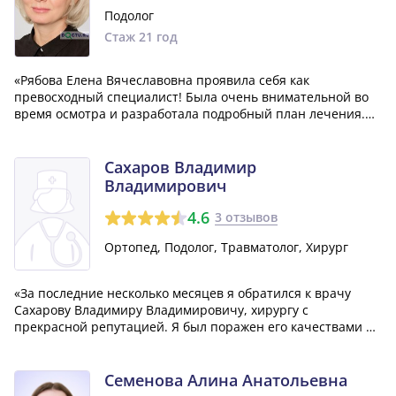
Подолог
Стаж 21 год
«Рябова Елена Вячеславовна проявила себя как
превосходный специалист! Была очень внимательной во
время осмотра и разработала подробный план лечения.
Мы осуществляем это лечение маленькими шагами и,
благодаря этому, я не ощущаю никакой боли, и мне
совершенно комфортно. Я непременно рекоменду...»
Сахаров Владимир
Владимирович
4.6
3 отзывов
Ортопед, Подолог, Травматолог, Хирург
«За последние несколько месяцев я обратился к врачу
Сахарову Владимиру Владимировичу, хирургу с
прекрасной репутацией. Я был поражен его качествами и
профессионализмом – он действительно знает свое дело и
делает это отлично! Он был очень внимателен, отзывчив и
грамотно проводил диагностику...»
Семенова Алина Анатольевна