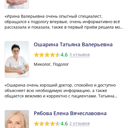
«Ирина Валерьевна очень опытный специалист,
обращался к подологу впервые, очень информативно всё
рассказала и показала, также в первый приём решила мою
проблему. Буду наблюдается теперь только у неё ведь
грамотного специалиста сейчас найти очень сложно!»
Ошарина Татьяна Валерьевна
4.6
3 отзывов
Миколог, Подолог
«Ошарина очень хороший доктор, спокойно и доступно
объясняет всю необходимую информацию, а также
общается вежливо и корректно с пациентами. Татьяна
Валерьевна прописала мне лечение, которое было
идеальным именно для моей ситуации tanto по
содержанию quanto по цене. Теперь я с уверенностью р...»
Рябова Елена Вячеславовна
4.6
2 отзывов