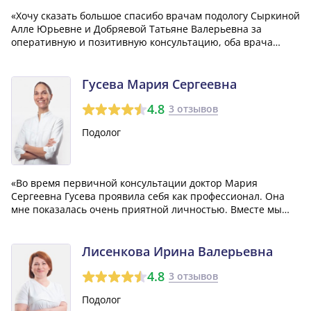
«Хочу сказать большое спасибо врачам подологу Сыркиной
Алле Юрьевне и Добряевой Татьяне Валерьевна за
оперативную и позитивную консультацию, оба врача
очень приятные, а самое главное не взяли с меня оплату
за консультацию. Спасибо большое за человеческое
отношение.»
Гусева Мария Сергеевна
4.8
3 отзывов
Подолог
«Во время первичной консультации доктор Мария
Сергеевна Гусева проявила себя как профессионал. Она
мне показалась очень приятной личностью. Вместе мы
обговорили все возникающие у меня вопросы и она
предоставила мне ценные советы, подходящие для моей
ситуации. Мне кажется, что она действител...»
Лисенкова Ирина Валерьевна
4.8
3 отзывов
Подолог