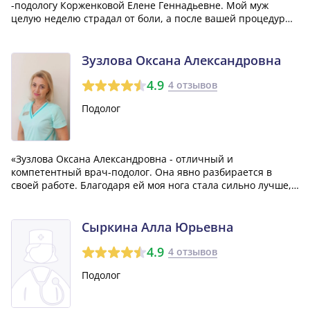
-подологу Корженковой Елене Геннадьевне. Мой муж
целую неделю страдал от боли, а после вашей процедуры
засиял и стал другим человеком. Спасибо огромное Вам
Елена за вашу работу !»
Зузлова Оксана Александровна
4.9
4 отзывов
Подолог
«Зузлова Оксана Александровна - отличный и
компетентный врач-подолог. Она явно разбирается в
своей работе. Благодаря ей моя нога стала сильно лучше,
и мне очень приятно, что она всегда спрашивает о том,
как я себя чувствую после приема.»
Сыркина Алла Юрьевна
4.9
4 отзывов
Подолог