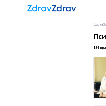
ЗдравЗ
Пси
184 вр