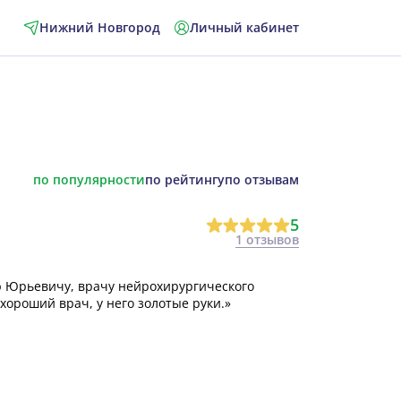
Нижний Новгород
Личный кабинет
по популярности
по рейтингу
по отзывам
5
1 отзывов
ю Юрьевичу, врачу нейрохирургического
ороший врач, у него золотые руки.»