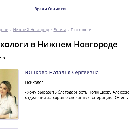
Врачи
Клиники
Психологи
драв
Нижний Новгород
Врачи
хологи в Нижнем Новгороде
ача
Юшкова Наталья Сергеевна
Психолог
«Хочу выразить благодарность Полюшкову Алексе
отделения за хорошо сделанную операцию. Очень х