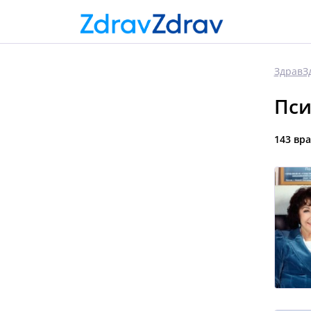
ЗдравЗ
Пси
143 вр