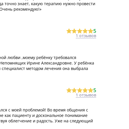
да точно знает, какую терапию нужно провести
 Очень рекомендую!»
5
1 отзывов
ной любви ,моему ребёнку требовался
 Непомнящих Ирине Александровне. У ребёнка
й специалист методом лечения она выбрала
5
1 отзывов
лся с моей проблемой! Во время общения с
не как пациенту и доскональное понимание
твуя облегчение и радость. Уже на следующий