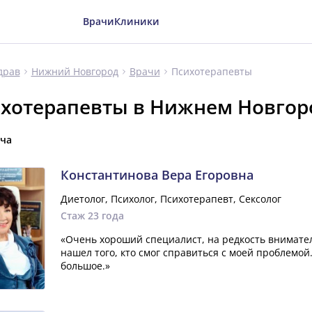
Врачи
Клиники
Психотерапевты
драв
Нижний Новгород
Врачи
хотерапевты в Нижнем Новгор
ача
Константинова Вера Егоровна
Диетолог, Психолог, Психотерапевт, Сексолог
Стаж 23 года
«Очень хороший специалист, на редкость внимате
нашел того, кто смог справиться с моей проблемой
большое.»